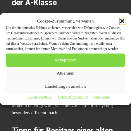
der A-Klasse
Auch in ökologischer Hinsicht überzeugt die A-Klasse:
Cookie-Zustimmung verwalten
Um dir ein optimales Erlebnis zu bieten, verwenden wir Technologien wie Cookies,
Metalle:
Stahl, Aluminium und Kupfer lassen sich
um Geräteinformationen zu speichern und/oder darauf zuzugreifen. Wenn du diesen
Technologien zustimmst, können wir Daten wie das Surfverhalten oder eindeutige IDs
nahezu vollständig recyceln.
auf dieser Website verarbeiten. Wenn du deine Zustimmung nicht erteilst oder
zurückziehst, können bestimmte Merkmale und Funktionen beeinträchtigt werden.
Kunststoffe:
Werden in der Kreislaufwirtschaft
wiederverwertet.
Akzeptieren
CO₂-Einsparung:
Recycling von Stahl spart bis zu 70
Ablehnen
% Energie und reduziert die Emissionen um 1,6
Tonnen CO₂ pro Tonne.
Einstellungen ansehen
Cookie-Richtlinie
Datenschutzerklärung
Impressum
Die kompakte Bauweise führt zudem dazu, dass weniger
Material benötigt wird, was die A-Klasse im Recycling
besonders effizient macht.
Tipps für Besitzer einer alten