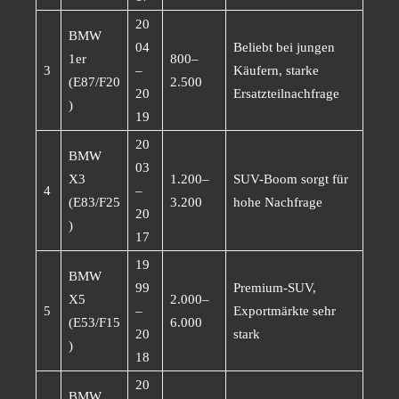
20
BMW
04
Beliebt bei jungen
1er
800–
3
–
Käufern, starke
(E87/F20
2.500
20
Ersatzteilnachfrage
)
19
20
BMW
03
X3
1.200–
SUV-Boom sorgt für
4
–
(E83/F25
3.200
hohe Nachfrage
20
)
17
19
BMW
99
Premium-SUV,
X5
2.000–
5
–
Exportmärkte sehr
(E53/F15
6.000
20
stark
)
18
20
BMW