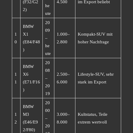
(F32/G2
4.500
im Export beliebt
he
2)
ute
20
BMW
09
1
X1
1.000–
Kompakt-SUV mit
–
0
(E84/F48
2.800
hoher Nachfrage
he
)
ute
20
BMW
08
1
X6
2.500–
Lifestyle-SUV, sehr
–
1
(E71/F16
6.000
stark im Export
20
)
19
20
BMW
00
1
M3
3.000–
Kultstatus, Teile
–
2
(E46/E9
8.000
extrem wertvoll
20
2/F80)