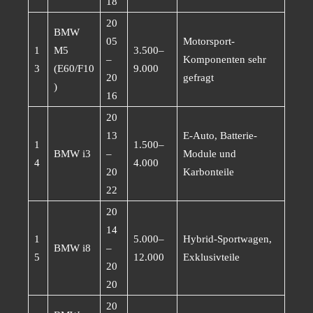
18
20
BMW
05
Motorsport-
1
M5
3.500–
–
Komponenten sehr
3
(E60/F10
9.000
20
gefragt
)
16
20
13
E-Auto, Batterie-
1
1.500–
BMW i3
–
Module und
4
4.000
20
Karbonteile
22
20
14
1
5.000–
Hybrid-Sportwagen,
BMW i8
–
5
12.000
Exklusivteile
20
20
20