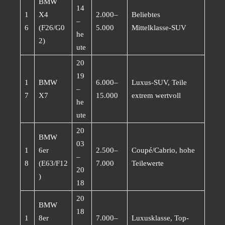
BMW
14
1
X4
2.000–
Beliebtes
–
6
(F26/G0
5.000
Mittelklasse-SUV
he
2)
ute
20
19
1
BMW
6.000–
Luxus-SUV, Teile
–
7
X7
15.000
extrem wertvoll
he
ute
20
BMW
03
1
6er
2.500–
Coupé/Cabrio, hohe
–
8
(E63/F12
7.000
Teilewerte
20
)
18
20
BMW
18
1
8er
7.000–
Luxusklasse, Top-
–