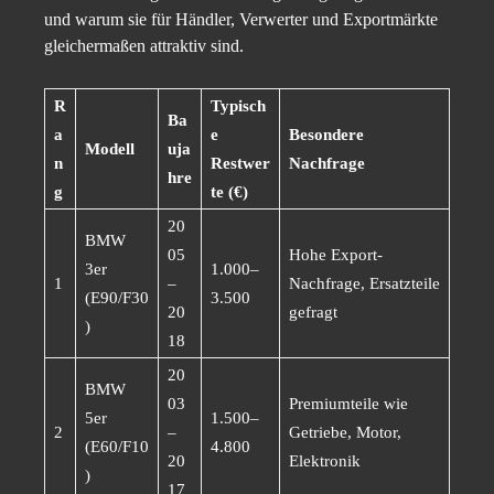
und warum sie für Händler, Verwerter und Exportmärkte
gleichermaßen attraktiv sind.
R
Typisch
Ba
a
e
Besondere
Modell
uja
n
Restwer
Nachfrage
hre
g
te (€)
20
BMW
05
Hohe Export-
3er
1.000–
1
–
Nachfrage, Ersatzteile
(E90/F30
3.500
20
gefragt
)
18
20
BMW
03
Premiumteile wie
5er
1.500–
2
–
Getriebe, Motor,
(E60/F10
4.800
20
Elektronik
)
17