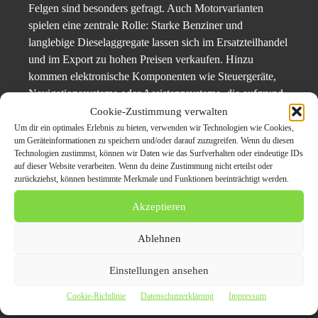
Felgen sind besonders gefragt. Auch Motorvarianten
spielen eine zentrale Rolle: Starke Benziner und
langlebige Dieselaggregate lassen sich im Ersatzteilhandel
und im Export zu hohen Preisen verkaufen. Hinzu
kommen elektronische Komponenten wie Steuergeräte,
Navigationssysteme oder Assistenzsysteme, die aufgrund
hoher Neupreise bei Werkstätten und Händlern sehr
Cookie-Zustimmung verwalten
gefragt sind. Vor allem SUVs und Limousinen mit
Um dir ein optimales Erlebnis zu bieten, verwenden wir Technologien wie Cookies,
um Geräteinformationen zu speichern und/oder darauf zuzugreifen. Wenn du diesen
robusten Motoren erzielen auf internationalen Märkten
Technologien zustimmst, können wir Daten wie das Surfverhalten oder eindeutige IDs
Spitzenwerte, da sie dort häufig wirtschaftlich repariert
auf dieser Website verarbeiten. Wenn du deine Zustimmung nicht erteilst oder
werden können.
zurückziehst, können bestimmte Merkmale und Funktionen beeinträchtigt werden.
Akzeptieren
Ausstattungslinien
: M-Paket, Sportfelgen,
Lederausstattung erhöhen den Wert.
Ablehnen
Motorvarianten
: Dieselaggregate und starke Benziner
Einstellungen ansehen
sind besonders gefragt.
Cookie-Richtlinie
Datenschutzerklärung
Impressum
Elektronik
: Steuergeräte, Navigationssysteme und