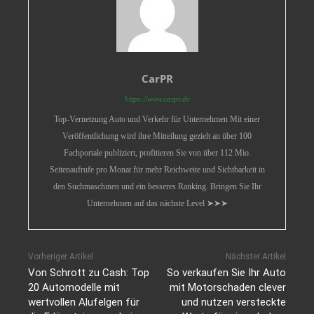
CarPR
https://www.carpr.de
Top-Vernetzung Auto und Verkehr für Unternehmen Mit einer
Veröffentlichung wird ihre Mitteilung gezielt an über 100
Fachportale publiziert, profitieren Sie von über 112 Mio.
Seitenaufrufe pro Monat für mehr Reichweite und Sichtbarkeit in
den Suchmaschinen und ein besseres Ranking. Bringen Sie Ihr
Unternehmen auf das nächste Level ➤➤➤
Vorheriger Artikel
Nächster Artikel
Von Schrott zu Cash: Top
So verkaufen Sie Ihr Auto
20 Automodelle mit
mit Motorschaden clever
wertvollen Alufelgen für
und nutzen versteckte