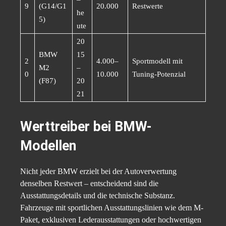
9
(G14/G1
20.000
Restwerte
he
5)
ute
20
BMW
15
2
4.000–
Sportmodell mit
M2
–
0
10.000
Tuning-Potenzial
(F87)
20
21
Werttreiber bei BMW-
Modellen
Nicht jeder BMW erzielt bei der Autoverwertung
denselben Restwert – entscheidend sind die
Ausstattungsdetails und die technische Substanz.
Fahrzeuge mit sportlichen Ausstattungslinien wie dem M-
Paket, exklusiven Lederausstattungen oder hochwertigen