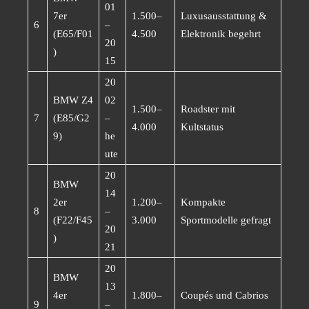
01
7er
1.500–
Luxusausstattung &
6
–
(E65/F01
4.500
Elektronik begehrt
20
)
15
20
BMW Z4
02
1.500–
Roadster mit
7
(E85/G2
–
4.000
Kultstatus
9)
he
ute
20
BMW
14
2er
1.200–
Kompakte
8
–
(F22/F45
3.000
Sportmodelle gefragt
20
)
21
20
BMW
13
4er
1.800–
Coupés und Cabrios
9
–