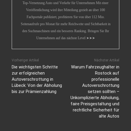
Top-Vernetzung Auto und Verkehr für Unternehmen Mit einer
Veröffentlichung wird ihre Mitteilung gezielt an über 100
Fachportale publiziert, profitieren Sie von über 112 Mio.
Seitenaufrufe pro Monat für mehr Reichweite und Sichtbarkeit in
den Suchmaschinen und ein besseres Ranking. Bringen Sie Ihr
Unternehmen auf das nächste Level ➤➤➤
Vorheriger Artikel
Nächster Artikel
Die wichtigsten Schritte
Warum Fahrzeughalter in
zur erfolgreichen
Rostock auf
Autoverschrottung in
professionelle
Lübeck: Von der Abholung
Autoverschrottung
bis zur Prämienzahlung
setzen sollten –
Unkomplizierte Abholung,
faire Preisgestaltung und
rechtliche Sicherheit für
alte Autos