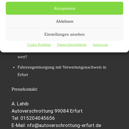
verschwindet schnell, sauber und mit allen Dokumenten.
Akzeptieren
Mehr Informationen zum Thema finden Sie unter:
Ablehnen
Autoverschrottung Erfurt – Jetzt Fahrzeug abholen
Einstellungen ansehen
lassen
Cookie-Richtlinie
Datenschutzerklärung
Impressum
Schrottauto Ankauf in Erfurt: Was ist mein Auto noch
wert?
Fahrzeugentsorgung mit Verwertungsnachweis in
Erfurt
Pressekontakt:
A. Lahib
Autoverschrottung 99084 Erfurt
Tel: 015204045656
E-Mail: nfo@autoverschrottung-erfurt.de