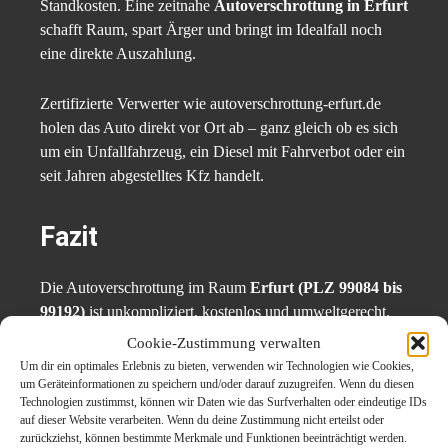
Standkosten. Eine zeitnahe
Autoverschrottung in Erfurt
schafft Raum, spart Ärger und bringt im Idealfall noch
eine direkte Auszahlung.
Zertifizierte Verwerter wie autoverschrottung-erfurt.de
holen das Auto direkt vor Ort ab – ganz gleich ob es sich
um ein Unfallfahrzeug, ein Diesel mit Fahrverbot oder ein
seit Jahren abgestelltes Kfz handelt.
Fazit
Die Autoverschrottung im Raum
Erfurt (PLZ 99084 bis
99192)
ist unkompliziert, kostenlos und umweltgerecht.
Dank kostenloser Abholung, zertifizierter Verwertung und
Cookie-Zustimmung verwalten
optionaler Prämienzahlung ist die Entsorgung von
Um dir ein optimales Erlebnis zu bieten, verwenden wir Technologien wie Cookies,
Altfahrzeugen nicht nur gesetzlich sicher, sondern auch
um Geräteinformationen zu speichern und/oder darauf zuzugreifen. Wenn du diesen
Technologien zustimmst, können wir Daten wie das Surfverhalten oder eindeutige IDs
wirtschaftlich interessant. Ein Anruf oder eine
auf dieser Website verarbeiten. Wenn du deine Zustimmung nicht erteilst oder
Onlineanfrage genügt – und das Problemauto
zurückziehst, können bestimmte Merkmale und Funktionen beeinträchtigt werden.