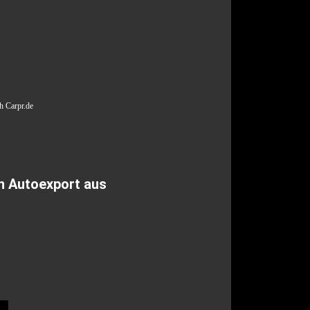
h Carpr.de
n Autoexport aus