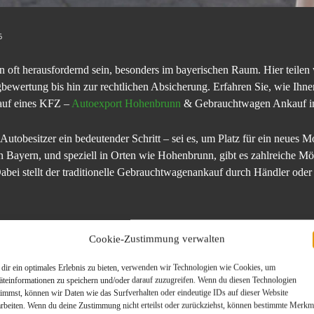
6
oft herausfordernd sein, besonders im bayerischen Raum. Hier teilen 
bewertung bis hin zur rechtlichen Absicherung. Erfahren Sie, wie Ihne
auf eines KFZ –
Autoexport Hohenbrunn
& Gebrauchtwagen Ankauf i
 Autobesitzer ein bedeutender Schritt – sei es, um Platz für ein neues M
n Bayern, und speziell in Orten wie Hohenbrunn, gibt es zahlreiche Mö
abei stellt der traditionelle Gebrauchtwagenankauf durch Händler oder
indruck zählt
Cookie-Zustimmung verwalten
n wird, sollte es gründlich gereinigt und auf eventuelle Mängel überp
n von Flüssigkeiten können den Verkaufspreis positiv beeinflussen. Ei
dir ein optimales Erlebnis zu bieten, verwenden wir Technologien wie Cookies, um
g Teil I), Fahrzeugbrief (Teil II), TÜV-Bescheinigungen, Scheckheft
äteinformationen zu speichern und/oder darauf zuzugreifen. Wenn du diesen Technologien
die Unterlagen, desto höher ist das Vertrauen potenzieller Käufer – beso
timmst, können wir Daten wie das Surfverhalten oder eindeutige IDs auf dieser Website
arbeiten. Wenn du deine Zustimmung nicht erteilst oder zurückziehst, können bestimmte Merkm