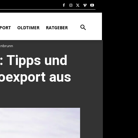
PORT
OLDTIMER
RATGEBER
henbrunn
: Tipps und
toexport aus