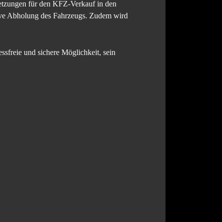
etzungen für den KFZ-Verkauf in den
lusive Abholung des Fahrzeugs. Zudem wird
ssfreie und sichere Möglichkeit, sein