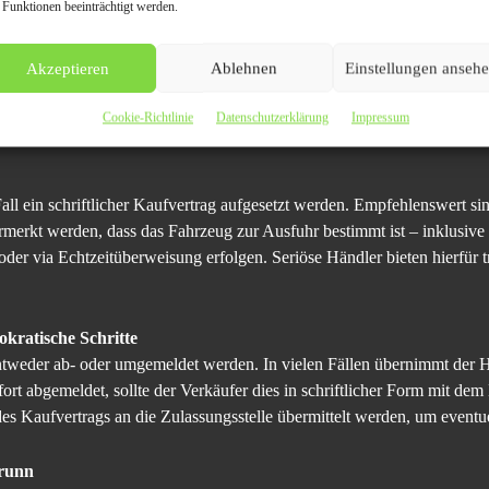
 Funktionen beeinträchtigt werden.
 Auto wert?
arktwert des Fahrzeugs zu ermitteln. Dies kann online über Plattformen
Akzeptieren
Ablehnen
Einstellungen anseh
e. Speziell Händler in Hohenbrunn, die sich auf Autoexport spezialisier
t oder sogar bei Ihnen zuhause. Der Vorteil beim Verkauf an einen Exp
Cookie-Richtlinie
Datenschutzerklärung
Impressum
ng, ohne TÜV oder mit technischen Mängeln angenommen werden.
all ein schriftlicher Kaufvertrag aufgesetzt werden. Empfehlenswert
rmerkt werden, dass das Fahrzeug zur Ausfuhr bestimmt ist – inklusiv
 oder via Echtzeitüberweisung erfolgen. Seriöse Händler bieten hierfür 
ratische Schritte
weder ab- oder umgemeldet werden. In vielen Fällen übernimmt der H
ort abgemeldet, sollte der Verkäufer dies in schriftlicher Form mit dem
es Kaufvertrags an die Zulassungsstelle übermittelt werden, um eventu
brunn