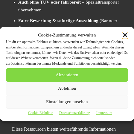
Auch ohne TÜV oder fahrbereit
– Spezialtransporter
übernehmen
Faire Bewertung & sofortige Auszahlung
(Bar oder
Überweisung)
Cookie-Zustimmung verwalten
Verwertungsnachweis inklusive
– rechtliche Sicherheit
Um dir ein optimales Erlebnis zu bieten, verwenden wir Technologien wie Cookies,
garantiert
um Geräteinformationen zu speichern und/oder darauf zuzugreifen. Wenn du diesen
Technologien zustimmst, können wir Daten wie das Surfverhalten oder eindeutige IDs
Nachhaltige Autoverwertung
– schonend für Umwelt
auf dieser Website verarbeiten. Wenn du deine Zustimmung nicht erteilst oder
zurückziehst, können bestimmte Merkmale und Funktionen beeinträchtigt werden.
und Ressourcen
Akzeptieren
Dieser Service kombiniert Komfort mit Verantwortung –
ohne versteckte Fallen oder Aufwand.
Ablehnen
Einstellungen ansehen
Jetzt Termin zur Autoverschrottung Kiel buchen
Cookie-Richtlinie
Datenschutzerklärung
Impressum
Infos zur Kfz-Abmeldung in Kiel
Diese Ressourcen bieten weiterführende Informationen