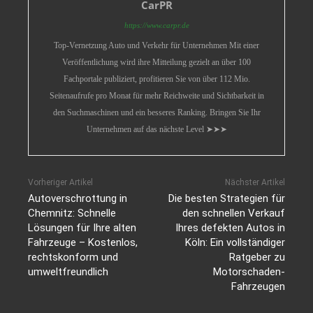
CarPR
https://www.carpr.de
Top-Vernetzung Auto und Verkehr für Unternehmen Mit einer
Veröffentlichung wird ihre Mitteilung gezielt an über 100
Fachportale publiziert, profitieren Sie von über 112 Mio.
Seitenaufrufe pro Monat für mehr Reichweite und Sichtbarkeit in
den Suchmaschinen und ein besseres Ranking. Bringen Sie Ihr
Unternehmen auf das nächste Level ➤➤➤
Vorheriger Artikel
Nächster Artikel
Autoverschrottung in
Die besten Strategien für
Chemnitz: Schnelle
den schnellen Verkauf
Lösungen für Ihre alten
Ihres defekten Autos in
Fahrzeuge – Kostenlos,
Köln: Ein vollständiger
rechtskonform und
Ratgeber zu
umweltfreundlich
Motorschaden-
Fahrzeugen