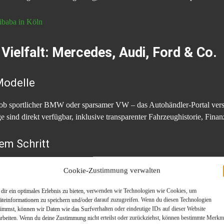
ibaba in Köln
Vielfalt: Mercedes, Audi, Ford & Co.
Modelle
b sportlicher BMW oder sparsamer VW – das Autohändler-Portal vers
e sind direkt verfügbar, inklusive transparenter Fahrzeughistorie, Fin
em Schritt
ondern auch direkt verkaufen. Das Portal vernetzt Verkäufer mit zertif
Cookie-Zustimmung verwalten
das eine sichere Alternative zu anonymen Plattformen oder riskanten Ba
dir ein optimales Erlebnis zu bieten, verwenden wir Technologien wie Cookies, um
äteinformationen zu speichern und/oder darauf zuzugreifen. Wenn du diesen Technologien
-Portal auch für Händler in Köln ein
timmst, können wir Daten wie das Surfverhalten oder eindeutige IDs auf dieser Website
arbeiten. Wenn du deine Zustimmung nicht erteilst oder zurückziehst, können bestimmte Merkm