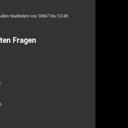
 allen Stadtteilen von 50667 bis 51149
sten Fragen
.
t.