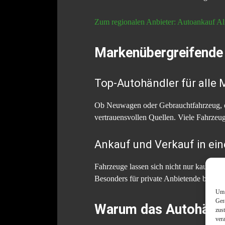
Zum regionalen Anbieter: Autoankauf Al
Markenübergreifende 
Top-Autohändler für alle 
Ob Neuwagen oder Gebrauchtfahrzeug, o
vertrauensvollen Quellen. Viele Fahrzeug
Ankauf und Verkauf in ein
Fahrzeuge lassen sich nicht nur kaufen, s
Besonders für private Anbietende bietet 
Um 
Ger
Warum das Autohändler
zus
ver