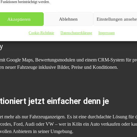
 Funktionen beeinträchtigt werden.
Werbung
Akzeptieren
Ablehnen
Einstellungen anseh
 Streuverluste. Durch gezielte regionale SEO-Maßnahmen, Content-Partn
hrem Viertel.
Cookie-Richtlinie
Datenschutzerklärung
Impressum
y
pft mit Google Maps, Bewertungsmodulen und einem CRM-System für prof
en neuer Fahrzeuge inklusive Bilder, Preise und Konditionen.
ioniert jetzt einfacher denn je
et mehr als nur Fahrzeuganzeigen. Es ist eine durchdachte Lösung für de
rcedes, Ford, Audi oder VW – wer in Köln ein Auto verkaufen oder kauf
svollen Anbietern in seiner Umgebung.