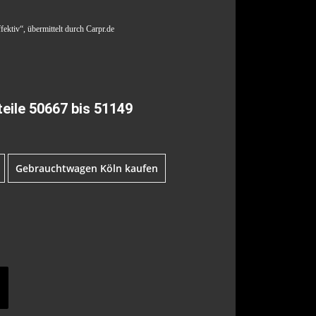
ektiv“, übermittelt durch Carpr.de
eile 50667 bis 51149
Gebrauchtwagen Köln kaufen