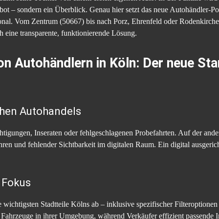
ebot – sondern ein Überblick. Genau hier setzt das neue Autohändler-Por
onal. Vom Zentrum (50667) bis nach Porz, Ehrenfeld oder Rodenkirche
ch eine transparente, funktionierende Lösung.
on Autohändlern in Köln: Der neue Sta
chen Autohandels
chtigungen, Inseraten oder fehlgeschlagenen Probefahrten. Auf der and
en und fehlender Sichtbarkeit im digitalen Raum. Ein digital ausgerich
n Fokus
 wichtigsten Stadtteile Kölns ab – inklusive spezifischer Filteroptione
 Fahrzeuge in ihrer Umgebung, während Verkäufer effizient passende In