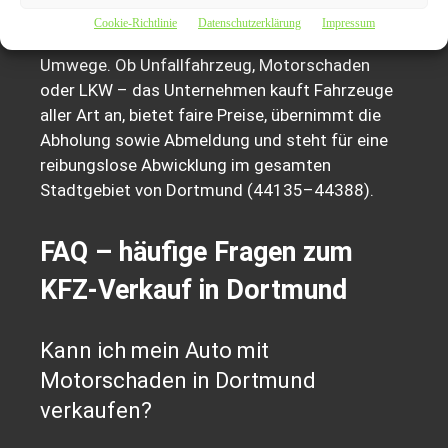
Der KFZ-Verkauf in Dortmund gelingt mit
Cookie-Richtlinie
Datenschutzerklärung
Impressum
Autoankauf 1A schnell, sicher und ohne
Umwege. Ob Unfallfahrzeug, Motorschaden
oder LKW – das Unternehmen kauft Fahrzeuge
aller Art an, bietet faire Preise, übernimmt die
Abholung sowie Abmeldung und steht für eine
reibungslose Abwicklung im gesamten
Stadtgebiet von Dortmund (44135–44388).
FAQ – häufige Fragen zum
KFZ-Verkauf in Dortmund
Kann ich mein Auto mit
Motorschaden in Dortmund
verkaufen?