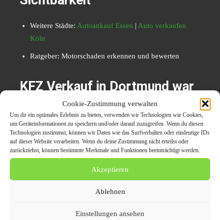
Weitere Städte:
Autoankauf Essen
|
Auto verkaufen
Köln
Ratgeber: Motorschaden erkennen und bewerten
KFZ Verkauf in Dortmund war
nie einfacher
Cookie-Zustimmung verwalten
Um dir ein optimales Erlebnis zu bieten, verwenden wir Technologien wie Cookies,
um Geräteinformationen zu speichern und/oder darauf zuzugreifen. Wenn du diesen
Autoankauf 1A bietet eine umfassende Lösung für den
Technologien zustimmst, können wir Daten wie das Surfverhalten oder eindeutige IDs
KFZ-Verkauf in Dortmund – unabhängig vom Zustand
auf dieser Website verarbeiten. Wenn du deine Zustimmung nicht erteilst oder
zurückziehst, können bestimmte Merkmale und Funktionen beeinträchtigt werden.
oder Fahrzeugtyp. Mit persönlichem Service, kostenlosen
Zusatzleistungen und einer schnellen Abwicklung gehört
Akzeptieren
der aufwendige Privatverkauf der Vergangenheit an.
Ablehnen
KFZ Verkauf in Dortmund
Einstellungen ansehen