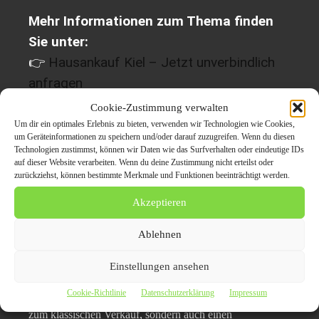
Mehr Informationen zum Thema finden
Sie unter:
👉
Hausankauf Kiel – Jetzt unverbindlich
anfragen
👉
Sicher & schnell verkaufen ohne Makler
Cookie-Zustimmung verwalten
Um dir ein optimales Erlebnis zu bieten, verwenden wir Technologien wie Cookies,
um Geräteinformationen zu speichern und/oder darauf zuzugreifen. Wenn du diesen
Fazit: Wenn Vertrauen
Technologien zustimmst, können wir Daten wie das Surfverhalten oder eindeutige IDs
auf dieser Website verarbeiten. Wenn du deine Zustimmung nicht erteilst oder
wichtiger ist als Tempo
zurückziehst, können bestimmte Merkmale und Funktionen beeinträchtigt werden.
Akzeptieren
Der
Verkauf eines Hauses
ist kein gewöhnlicher Schritt
– er ist oft mit Emotionen, Erinnerungen und auch
Ablehnen
Zweifeln verbunden. Umso wichtiger ist es, einen
seriösen, menschlich wie fachlich kompetenten Partner an
Einstellungen ansehen
der Seite zu haben.
PRNews24
bietet mit seinem
Cookie-Richtlinie
Datenschutzerklärung
Impressum
Hausankauf in Kiel
nicht nur eine stressfreie Alternative
zum klassischen Verkauf, sondern auch einen