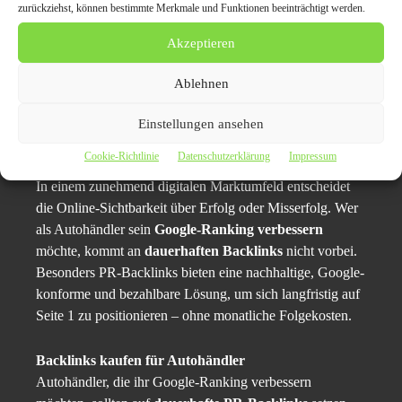
zurückziehst, können bestimmte Merkmale und Funktionen beeinträchtigt werden.
Zugriffe
.
Akzeptieren
Fazit: Dauerhafte Backlinks
Ablehnen
sind ein Muss für moderne
Einstellungen ansehen
Autohändler
Cookie-Richtlinie
Datenschutzerklärung
Impressum
In einem zunehmend digitalen Marktumfeld entscheidet
die Online-Sichtbarkeit über Erfolg oder Misserfolg. Wer
als Autohändler sein
Google-Ranking verbessern
möchte, kommt an
dauerhaften Backlinks
nicht vorbei.
Besonders PR-Backlinks bieten eine nachhaltige, Google-
konforme und bezahlbare Lösung, um sich langfristig auf
Seite 1 zu positionieren – ohne monatliche Folgekosten.
Backlinks kaufen für Autohändler
Autohändler, die ihr Google-Ranking verbessern