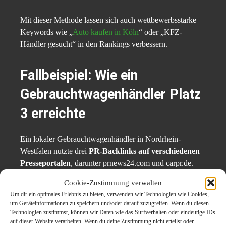
Mit dieser Methode lassen sich auch wettbewerbsstarke
Keywords wie „
Auto kaufen in Köln
“ oder „KFZ-
Händler gesucht“ in den Rankings verbessern.
Fallbeispiel: Wie ein
Gebrauchtwagenhändler Platz
3 erreichte
Ein lokaler Gebrauchtwagenhändler in Nordrhein-
Westfalen nutzte drei
PR-Backlinks auf verschiedenen
Presseportalen
, darunter prnews24.com und carpr.de.
Jeder Artikel war redaktionell aufbereitet und enthielt
Cookie-Zustimmung verwalten
exakt einen Dofollow-Link zur Startseite.
Innerhalb von
Um dir ein optimales Erlebnis zu bieten, verwenden wir Technologien wie Cookies,
5 Monaten
stieg die Seite bei Google für das
um Geräteinformationen zu speichern und/oder darauf zuzugreifen. Wenn du diesen
Hauptkeyword von Platz 16 auf Platz 3
. Zusätzlich
Technologien zustimmst, können wir Daten wie das Surfverhalten oder eindeutige IDs
auf dieser Website verarbeiten. Wenn du deine Zustimmung nicht erteilst oder
verzeichnete der
Händler 24 % mehr organische