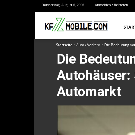
Donnerstag, August 6, 2026
Anmelden / Beitreten
STAR
Startseite
Auto / Verkehr
Die Bedeutung von
Die Bedeutun
Autohäuser: S
Automarkt