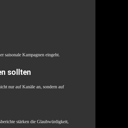
 oder saisonale Kampagnen eingeht.
n sollten
icht nur auf Kanäle an, sondern auf
berichte stärken die Glaubwürdigkeit,