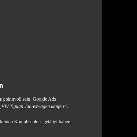
n
g sinnvoll sein. Google Ads
„VW Tiguan Jahreswagen kaufen“
.
 keinen Kaufabschluss getätigt haben.