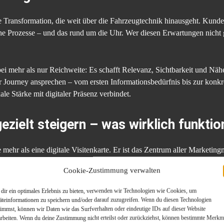
e Transformation, die weit über die Fahrzeugtechnik hinausgeht. Kunde
 Prozesse – und das rund um die Uhr. Wer diesen Erwartungen nicht ger
ei mehr als nur Reichweite: Es schafft Relevanz, Sichtbarkeit und Nä
r Journey ansprechen – vom ersten Informationsbedürfnis bis zur konkr
ale Stärke mit digitaler Präsenz verbindet.
gezielt steigern – was wirklich funktio
ute mehr als eine digitale Visitenkarte. Er ist das Zentrum aller Marke
hmaschinenoptimierung, gezielter Werbung und relevanten Inhalten.
Cookie-Zustimmung verwalten
ganisch gefunden werden
dir ein optimales Erlebnis zu bieten, verwenden wir Technologien wie Cookies, um
äteinformationen zu speichern und/oder darauf zuzugreifen. Wenn du diesen Technologien
timmst, können wir Daten wie das Surfverhalten oder eindeutige IDs auf dieser Website
st ein entscheidender Erfolgsfaktor. Mit der richtigen SEO-Strategie ka
arbeiten. Wenn du deine Zustimmung nicht erteilst oder zurückziehst, können bestimmte Merkm
wa bei Begriffen wie
„Gebrauchtwagen kaufen Musterstadt“
oder
„Aut