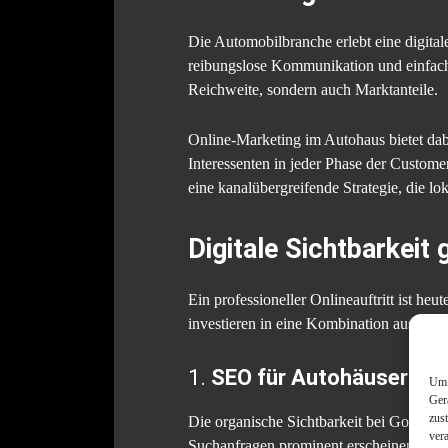
Die Automobilbranche erlebt eine digital
reibungslose Kommunikation und einfache
Reichweite, sondern auch Marktanteile.
Online-Marketing im Autohaus bietet dab
Interessenten in jeder Phase der Custome
eine kanalübergreifende Strategie, die lok
Digitale Sichtbarkeit 
Ein professioneller Onlineauftritt ist he
investieren in eine Kombination aus Suc
1.
SEO für Autohäuser: Or
Um 
Ger
zus
Die organische Sichtbarkeit bei Google i
ver
Suchanfragen prominent erscheinen – et