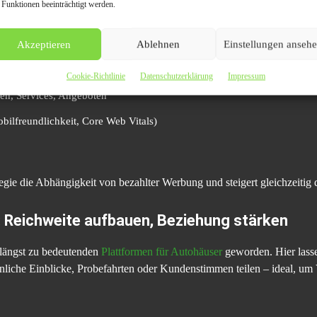
 Funktionen beeinträchtigt werden.
Akzeptieren
Ablehnen
Einstellungen anseh
ensprofil, Standortseiten)
Cookie-Richtlinie
Datenschutzerklärung
Impressum
en, Services, Angeboten
bilfreundlichkeit, Core Web Vitals)
tegie die Abhängigkeit von bezahlter Werbung und steigert gleichzeitig 
: Reichweite aufbauen, Beziehung stärken
längst zu bedeutenden
Plattformen für Autohäuser
geworden. Hier lasse
önliche Einblicke, Probefahrten oder Kundenstimmen teilen – ideal, um