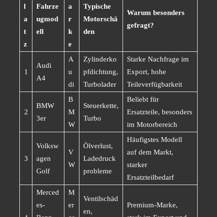
l
Fahrze
a
Typische
Warum besonders
a
ugmod
r
Motorschä
gefragt?
t
ell
k
den
z
e
A
Zylinderko
Starke Nachfrage im
Audi
1
u
pfdichtung,
Export, hohe
A4
di
Turbolader
Teileverfügbarkeit
B
Beliebt für
BMW
Steuerkette,
2
M
Ersatzteile, besonders
3er
Turbo
W
im Motorbereich
Häufigstes Modell
Volksw
Ölverlust,
V
auf dem Markt,
3
agen
Ladedruck
W
starker
Golf
probleme
Ersatzteilbedarf
Merced
M
Ventilschäd
es-
er
Premium-Marke,
en,