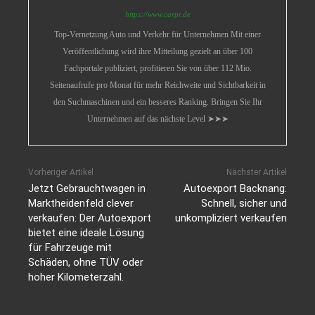
https://www.carpr.de
Top-Vernetzung Auto und Verkehr für Unternehmen Mit einer
Veröffentlichung wird ihre Mitteilung gezielt an über 100
Fachportale publiziert, profitieren Sie von über 112 Mio.
Seitenaufrufe pro Monat für mehr Reichweite und Sichtbarkeit in
den Suchmaschinen und ein besseres Ranking. Bringen Sie Ihr
Unternehmen auf das nächste Level ➤➤➤
Vorheriger Artikel
Nächster Artikel
Jetzt Gebrauchtwagen in
Autoexport Backnang:
Marktheidenfeld clever
Schnell, sicher und
verkaufen: Der Autoexport
unkompliziert verkaufen
bietet eine ideale Lösung
für Fahrzeuge mit
Schäden, ohne TÜV oder
hoher Kilometerzahl.