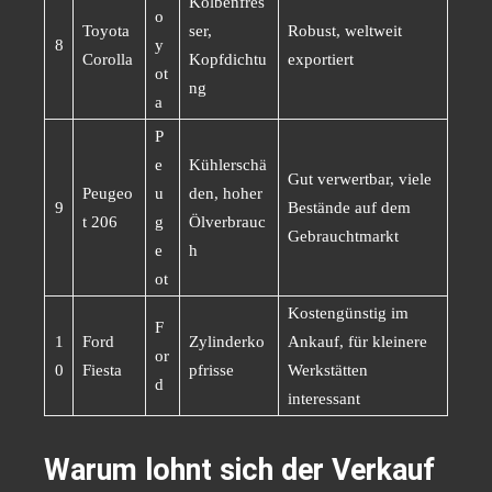
Kolbenfres
o
Toyota
ser,
Robust, weltweit
8
y
Corolla
Kopfdichtu
exportiert
ot
ng
a
P
e
Kühlerschä
Gut verwertbar, viele
Peugeo
u
den, hoher
9
Bestände auf dem
t 206
g
Ölverbrauc
Gebrauchtmarkt
e
h
ot
Kostengünstig im
F
1
Ford
Zylinderko
Ankauf, für kleinere
or
0
Fiesta
pfrisse
Werkstätten
d
interessant
Warum lohnt sich der Verkauf