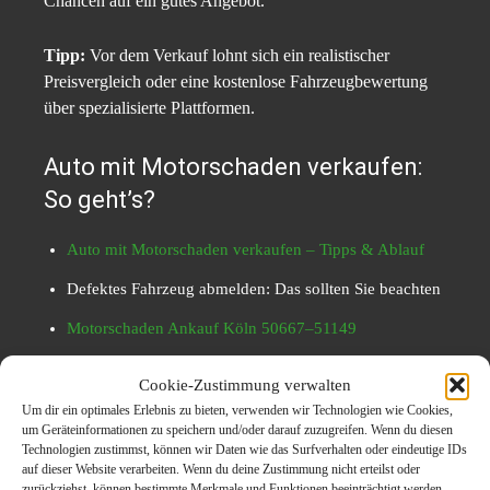
Chancen auf ein gutes Angebot.
Tipp:
Vor dem Verkauf lohnt sich ein realistischer
Preisvergleich oder eine kostenlose Fahrzeugbewertung
über spezialisierte Plattformen.
Auto mit Motorschaden verkaufen:
So geht’s?
Auto mit Motorschaden verkaufen – Tipps & Ablauf
Defektes Fahrzeug abmelden: Das sollten Sie beachten
Motorschaden Ankauf Köln 50667–51149
Wie funktioniert der Autoexport nach Osteuropa?
Cookie-Zustimmung verwalten
Um dir ein optimales Erlebnis zu bieten, verwenden wir Technologien wie Cookies,
Motorschaden-Ankauf
um Geräteinformationen zu speichern und/oder darauf zuzugreifen. Wenn du diesen
Technologien zustimmst, können wir Daten wie das Surfverhalten oder eindeutige IDs
auf dieser Website verarbeiten. Wenn du deine Zustimmung nicht erteilst oder
Fahrzeuge mit Motorschaden sind keineswegs
zurückziehst, können bestimmte Merkmale und Funktionen beeinträchtigt werden.