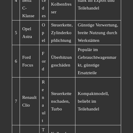
4
Benz
ce
stark im Export und
Kolbenfres
C-
d
Teilehandel
ser
Klasse
es
O
Steuerkette,
Günstige Verwertung,
Opel
5
p
Zylinderko
breite Nutzung durch
Astra
el
pfdichtung
Werkstätten
Populär im
F
Ford
Überhitzun
Gebrauchtwagenmar
6
or
Focus
gsschäden
kt, günstige
d
Ersatzteile
R
e
Steuerkette
Kompaktmodell,
Renault
n
7
nschaden,
beliebt im
Clio
a
Turbo
Teilehandel
ul
t
T