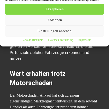
wertlos. Modelle wie der Audi A4, BMW 3er oder
Akzeptieren
VW Golf sind trotz technischer Defekte äußerst
gefragt – vor allem für Ersatzteilgewinnung und
Ablehnen
Export. Wer seinen Wagen mit Motorschaden
verkaufen möchte, profitiert von einer hohen
Einstellungen ansehen
Nachfrage, schnellen Abwicklungsmöglichkeiten
und fairen Marktpreisen. Der Schlüssel liegt im
Cookie-Richtlinie
Datenschutzerklärung
Impressum
gezielten Verkauf an seriöse Ankäufer, die die
Potenziale solcher Fahrzeuge erkennen und
nutzen.
Wert erhalten trotz
Motorschaden
Der Motorschaden-Ankauf hat sich zu einem
eigenständigen Marktsegment entwickelt, in dem sowohl
Händler als auch Fahrzeughalter profitieren können.