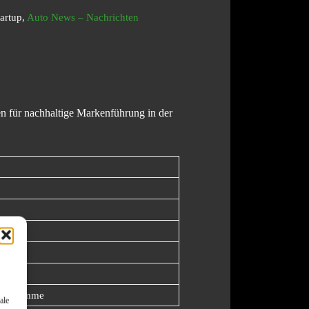
artup,
Auto News – Nachrichten
gen für nachhaltige Markenführung in der
g
en
sprogramme
ale