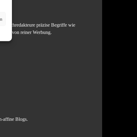
en
en Fachredakteure präzise Begriffe wie
rtise von reiner Werbung.
h-affine Blogs.