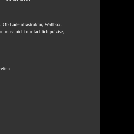
. Ob Ladeinfrastruktur, Wallbox-
 muss nicht nur fachlich präzise,
reiten