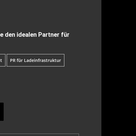
e den idealen Partner für
t
PR für Ladeinfrastruktur