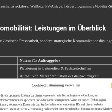
 Haushaltssteckdose, Wallbox, PV-Anlage, Förderprogramm, eMobility-St
omobilität: Leistungen im Überblick
 nur klassische Pressearbeit, sondern strategische Kommunikationslösun
Nutzen für Auftraggeber
Platzierung in Leitmedien & Fachzeitschriften
Aufbau von Markenreputation & Glaubwürdigkeit
Fachliche Autorität durch Inhalte mit technischem Tiefgan
Cookie-Zustimmung verwalten
Zielgruppengerechte Ansprache über digitale Multiplikator
dir ein optimales Erlebnis zu bieten, verwenden wir Technologien wie Cookies, um
Sichtbarkeit auf Branchenveranstaltungen
äteinformationen zu speichern und/oder darauf zuzugreifen. Wenn du diesen Technologien
timmst, können wir Daten wie das Surfverhalten oder eindeutige IDs auf dieser Website
Unterstützung bei Anträgen z. B. für KfW, BAFA, Bunde
arbeiten. Wenn du deine Zustimmung nicht erteilst oder zurückziehst, können bestimmte Merkm