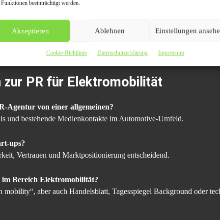
 Funktionen beeinträchtigt werden.
 Wie PR-Kommunikation konkret wird
Akzeptieren
Ablehnen
Einstellungen anseh
 Heimladelösungen. Während der Laie von „Steckdose“ spricht, erwart
 „AC-Ladepunkt gemäß IEC-Norm“. Genau hier trennt sich PR mit Expe
Cookie-Richtlinie
Datenschutzerklärung
Impressum
zur PR für Elektromobilität
 PR-Agentur von einer allgemeinen?
nis und bestehende Medienkontakte im Automotive-Umfeld.
art-ups?
rkeit, Vertrauen und Marktpositionierung entscheidend.
im Bereich Elektromobilität?
n mobility“, aber auch Handelsblatt, Tagesspiegel Background oder tec