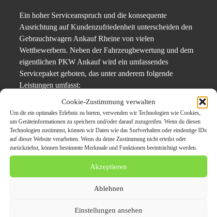
Ein hoher Serviceanspruch und die konsequente
Ausrichtung auf Kundenzufriedenheit unterscheiden den
Gebrauchtwagen Ankauf Rheine von vielen
Wettbewerbern. Neben der Fahrzeugbewertung und dem
eigentlichen PKW Ankauf wird ein umfassendes
Servicepaket geboten, das unter anderem folgende
Leistungen umfasst:
Cookie-Zustimmung verwalten
Kostenlose Abholung des Fahrzeugs
Um dir ein optimales Erlebnis zu bieten, verwenden wir Technologien wie Cookies,
um Geräteinformationen zu speichern und/oder darauf zuzugreifen. Wenn du diesen
Sofortige Barauszahlung oder Überweisung
Technologien zustimmst, können wir Daten wie das Surfverhalten oder eindeutige IDs
auf dieser Website verarbeiten. Wenn du deine Zustimmung nicht erteilst oder
Unterstützung bei Formalitäten wie Kaufvertrag und
zurückziehst, können bestimmte Merkmale und Funktionen beeinträchtigt werden.
Fahrzeugabmeldung
Akzeptieren
Besonders hervorzuheben ist die schnelle Terminvergabe:
Ablehnen
Innerhalb kürzester Zeit wird ein persönlicher Termin zur
Fahrzeugbesichtigung und Bewertung angeboten, sodass
Einstellungen ansehen
der Verkaufsprozess effizient und stressfrei verläuft.