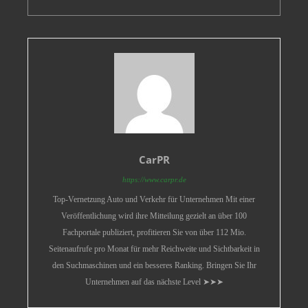
CarPR
https://www.carpr.de
Top-Vernetzung Auto und Verkehr für Unternehmen Mit einer
Veröffentlichung wird ihre Mitteilung gezielt an über 100
Fachportale publiziert, profitieren Sie von über 112 Mio.
Seitenaufrufe pro Monat für mehr Reichweite und Sichtbarkeit in
den Suchmaschinen und ein besseres Ranking. Bringen Sie Ihr
Unternehmen auf das nächste Level ➤➤➤