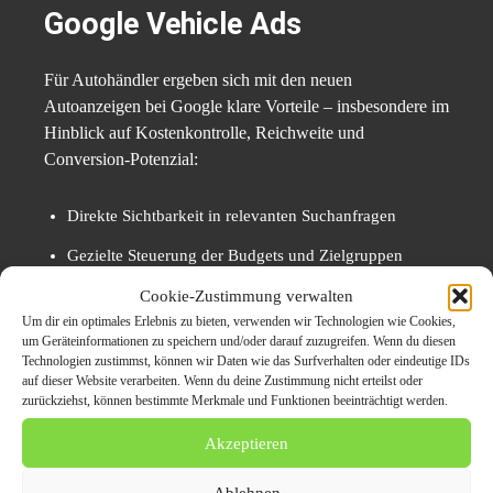
Google Vehicle Ads
Für Autohändler ergeben sich mit den neuen
Autoanzeigen bei Google klare Vorteile – insbesondere im
Hinblick auf Kostenkontrolle, Reichweite und
Conversion-Potenzial:
Direkte Sichtbarkeit in relevanten Suchanfragen
Gezielte Steuerung der Budgets und Zielgruppen
Kürzerer Weg zum Kundenkontakt
Cookie-Zustimmung verwalten
Um dir ein optimales Erlebnis zu bieten, verwenden wir Technologien wie Cookies,
Mehr Kontrolle über Darstellung und Verlinkung
um Geräteinformationen zu speichern und/oder darauf zuzugreifen. Wenn du diesen
Technologien zustimmst, können wir Daten wie das Surfverhalten oder eindeutige IDs
Unabhängigkeit von Plattformvorgaben und AGB
auf dieser Website verarbeiten. Wenn du deine Zustimmung nicht erteilst oder
zurückziehst, können bestimmte Merkmale und Funktionen beeinträchtigt werden.
Besonders kleinere Händler können durch Google Vehicle
Akzeptieren
Ads erstmals auf Augenhöhe mit großen Plattformen
sichtbar werden – vorausgesetzt, sie investieren in
Ablehnen