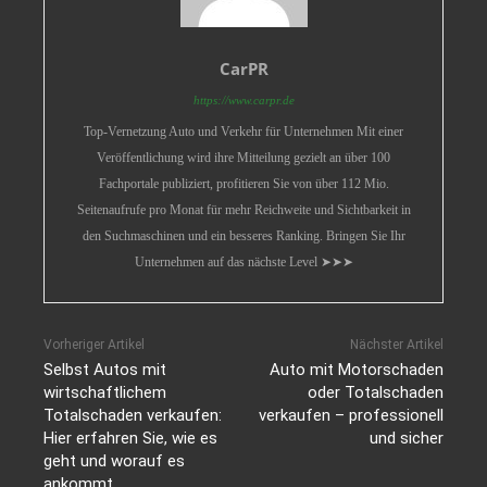
CarPR
https://www.carpr.de
Top-Vernetzung Auto und Verkehr für Unternehmen Mit einer
Veröffentlichung wird ihre Mitteilung gezielt an über 100
Fachportale publiziert, profitieren Sie von über 112 Mio.
Seitenaufrufe pro Monat für mehr Reichweite und Sichtbarkeit in
den Suchmaschinen und ein besseres Ranking. Bringen Sie Ihr
Unternehmen auf das nächste Level ➤➤➤
Vorheriger Artikel
Nächster Artikel
Selbst Autos mit
Auto mit Motorschaden
wirtschaftlichem
oder Totalschaden
Totalschaden verkaufen:
verkaufen – professionell
Hier erfahren Sie, wie es
und sicher
geht und worauf es
ankommt