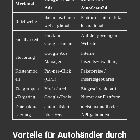
Merkmal
Ads
AutoScout24
Suchmaschinen
Plattform-intern, lokal
Reichweite
weite, global
bis national
Direkt in
Auf der jeweiligen
Sichtbarkeit
Google-Suche
Website
Google Ads
Interne
Steuerung
Manager
Inseratsverwaltung
Kostenmod
Pay-per-Click
Paketpreise /
ell
(CPC)
Inseratsgebühren
Zielgruppen
Hoch durch
Eingeschränkt auf
-Targeting
Google-Tools
Nutzer der Plattform
Datenaktual
automatisiert
meist manuell oder
isierung
über Feed
API-gebunden
Vorteile für Autohändler durch