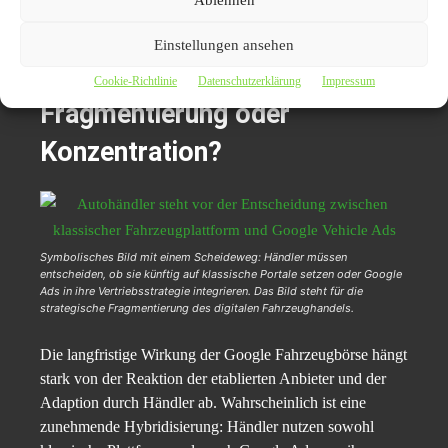
strukturierte Daten und saubere Kampagnenführung.
Einstellungen ansehen
Blick in die Zukunft:
Cookie-Richtlinie
Datenschutzerklärung
Impressum
Fragmentierung oder
Konzentration?
Symbolisches Bild mit einem Scheideweg: Händler müssen
entscheiden, ob sie künftig auf klassische Portale setzen oder Google
Ads in ihre Vertriebsstrategie integrieren. Das Bild steht für die
strategische Fragmentierung des digitalen Fahrzeughandels.
Die langfristige Wirkung der Google Fahrzeugbörse hängt
stark von der Reaktion der etablierten Anbieter und der
Adaption durch Händler ab. Wahrscheinlich ist eine
zunehmende Hybridisierung: Händler nutzen sowohl