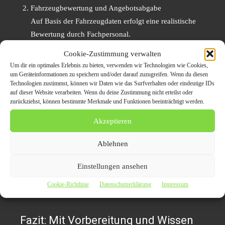
Fahrzeugbewertung und Angebotsabgabe
Auf Basis der Fahrzeugdaten erfolgt eine realistische
Bewertung durch Fachpersonal.
Verbindliches Kaufangebot
Cookie-Zustimmung verwalten
Der Verkäufer erhält ein konkretes, schriftlich fixiertes
Um dir ein optimales Erlebnis zu bieten, verwenden wir Technologien wie Cookies,
um Geräteinformationen zu speichern und/oder darauf zuzugreifen. Wenn du diesen
Angebot – ohne Verpflichtung.
Technologien zustimmst, können wir Daten wie das Surfverhalten oder eindeutige IDs
auf dieser Website verarbeiten. Wenn du deine Zustimmung nicht erteilst oder
Vertragsabschluss und Fahrzeugabholung
zurückziehst, können bestimmte Merkmale und Funktionen beeinträchtigt werden.
Bei Annahme des Angebots wird ein rechtskonformer
Akzeptieren
Kaufvertrag erstellt und das Fahrzeug auf Wunsch
direkt vor Ort abgeholt.
Ablehnen
Zahlung und Abmeldung
Einstellungen ansehen
Die Auszahlung erfolgt wie gewünscht in bar oder per
Überweisung. Die Abmeldung wird bei Bedarf
Cookie-Richtlinie
Datenschutzerklärung
Impressum
übernommen.
Fazit: Mit Vorbereitung und Wissen