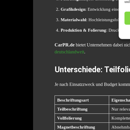
und
Grafikdesign
: Entwicklung eines Lay
Materialwahl
: Hochleistungsfolien m
Produktion & Folierung
: Druck und 
CarPR.de
bietet Unternehmen dabei nich
deutschlandweit
.
Unterschiede: Teilfol
Je nach Einsatzzweck und Budget kommen
Beschriftungsart
Eigenscha
Teilbeschriftung
Nur releva
Vollfolierung
Komplette
Magnetbeschriftung
Abnehmbar