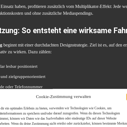
nsatz haben, profitieren zusätzlich vom Multiplikator-Effekt: Jede w
uktionskosten und ohne zusätzliche Mediaspendings.
zung: So entsteht eine wirksame Fah
ng
beginnt mit einer durchdachten Designstrategie. Ziel ist es, auf den 
mativ zu wirken. Dazu zählen:
lar lesbar positioniert
 und zielgruppenorientiert
ode oder Telefonnummer
Cookie-Zustimmung verwalten
sign, mit hohem Kontrast
dir ein optimales Erlebnis zu bieten, verwenden wir Technologien wie Cookies, um
 folgende Schritte:
äteinformationen zu speichern und/oder darauf zuzugreifen. Wenn du diesen Technologien
timmst, können wir Daten wie das Surfverhalten oder eindeutige IDs auf dieser Website
arbeiten. Wenn du deine Zustimmung nicht erteilst oder zurückziehst, können bestimmte Merkm
rfügbaren Flächen und Lackbeschaffenheit