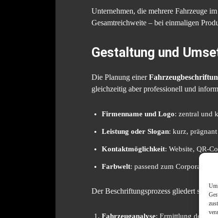
Unternehmen, die mehrere Fahrzeuge im Ei
Gesamtreichweite – bei einmaligen Prod
Gestaltung und Umset
Die Planung einer
Fahrzeugbeschriftu
gleichzeitig aber professionell und infor
Firmenname und Logo
: zentral und k
Leistung oder Slogan
: kurz, prägnant
Kontaktmöglichkeit
: Website, QR-C
Farbwelt
: passend zum Corporate De
Um 
Der Beschriftungsprozess gliedert sich in
Ger
zus
ver
Fahrzeuganalyse
: Ermittlung der ve