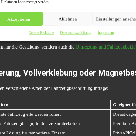
 Funktionen beeinträchtigt werden.
outs für Seiten, Heck und ggf. Motorhaube
Akzeptieren
Ablehnen
Einstellungen anseh
it UV-Schutz und wetterfester Versiegelung
fachgerechtes Anbringen durch geschulte Techniker
Cookie-Richtlinie
Datenschutzerklärung
Impressum
t nur die Gestaltung, sondern auch die
Umsetzung und Fahrzeugbeklebu
ierung, Vollverklebung oder Magnetbe
 verschiedene Arten der Fahrzeugbeschriftung infrage:
ften
Geeignet fü
nte Fahrzeugteile werden foliert
Dienstwage
s Fahrzeugdesign, inklusive Sonderfarben
Premium-Auf
e Lösung für temporären Einsatz
Privat-PKWs