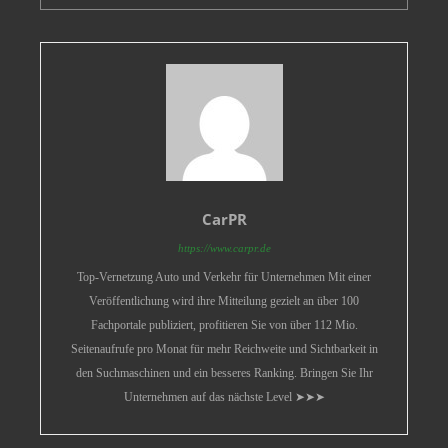
CarPR
https://www.carpr.de
Top-Vernetzung Auto und Verkehr für Unternehmen Mit einer
Veröffentlichung wird ihre Mitteilung gezielt an über 100
Fachportale publiziert, profitieren Sie von über 112 Mio.
Seitenaufrufe pro Monat für mehr Reichweite und Sichtbarkeit in
den Suchmaschinen und ein besseres Ranking. Bringen Sie Ihr
Unternehmen auf das nächste Level ➤➤➤