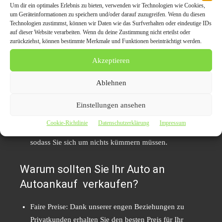
Um dir ein optimales Erlebnis zu bieten, verwenden wir Technologien wie Cookies,
Basierend auf der Bewertung erhalten Sie von uns ein
um Geräteinformationen zu speichern und/oder darauf zuzugreifen. Wenn du diesen
unverbindliches Angebot für den Verkauf Ihres Autos.
Technologien zustimmst, können wir Daten wie das Surfverhalten oder eindeutige IDs
auf dieser Website verarbeiten. Wenn du deine Zustimmung nicht erteilst oder
Wenn Ihnen das Angebot zusagt, können Sie es sofort
zurückziehst, können bestimmte Merkmale und Funktionen beeinträchtigt werden.
annehmen.
Akzeptieren
Verkauf und Auszahlung
Sobald Sie sich für den Verkauf entscheiden, kümmern
Ablehnen
wir uns um alle Formalitäten, einschließlich der
Abmeldung des Fahrzeugs und der schnellen
Einstellungen ansehen
Auszahlung des Kaufpreises. In den meisten Fällen
Cookie-Richtlinie
Datenschutzerklärung
Impressum
können wir Ihr Fahrzeug direkt bei Ihnen abholen,
sodass Sie sich um nichts kümmern müssen.
Warum sollten Sie Ihr Auto an
Autoankauf verkaufen?
Faire Preise: Dank unserer engen Beziehungen zu
Privatkunden erhalten Sie den besten Preis für Ihr