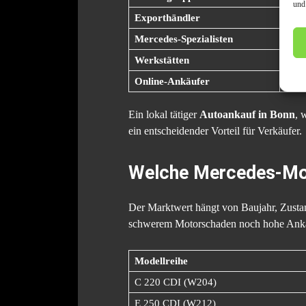
und
Exporthändler
Wied
Mercedes-Spezialisten
Wied
Werkstätten
Aust
Online-Ankäufer
Plat
Ein lokal tätiger
Autoankauf in Bonn
, 
ein entscheidender Vorteil für Verkäufer.
Welche Mercedes-Mod
Der Marktwert hängt von Baujahr, Zustand
schwerem Motorschaden noch hohe Ankau
Modellreihe
C 220 CDI (W204)
E 250 CDI (W212)