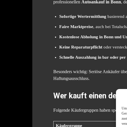
professionellen
Autoankauf in Bonn
, d
Sofortige Wertermittlung
basierend 
Faire Marktpreise
, auch bei Totalsc
Kostenlose Abholung in Bonn und 
Keine Reparaturpflicht
oder versteck
Schnelle Auszahlung in bar oder pe
Besonders wichtig: Seriöse Ankäufer ü
Haftungsausschluss.
Wer kauft einen defe
Um 
Folgende Käufergruppen haben spezielle
Ger
zus
ver
Käufergruppe
Moti