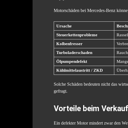
Motorschäden bei Mercedes-Benz können 
Ursache
Besch
Steuerkettenprobleme
Rasse
Kolbenfresser
Verbre
Turboladerschaden
Rauch
Ölpumpendefekt
Mange
Kühlmittelaustritt / ZKD
Überhi
Solche Schäden bedeuten nicht das wirts
gefragt.
Vorteile beim Verkau
Ein defekter Motor mindert zwar den Wer