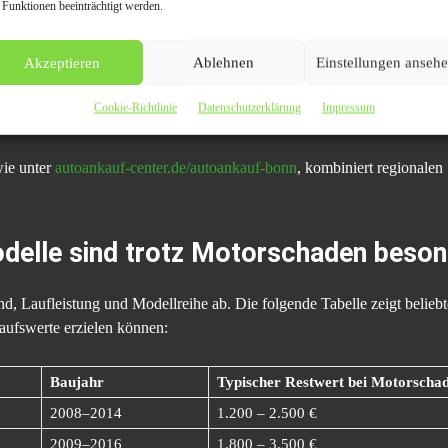
 Funktionen beeinträchtigt werden.
eraufbau oder Teileverkauf im Ausland
Gute Preise 
eraufbereitung / Ersatzteile
Interesse a
Akzeptieren
Ablehnen
Einstellungen anseh
auschmotor oder Reparatur
Schneller 
Cookie-Richtlinie
Datenschutzerklärung
Impressum
tformbasierte Angebote
Bequemer V
wie unter
autoankauf-center.de/autoankauf-bonn
, kombiniert regionalen
elle sind trotz Motorschaden beson
, Laufleistung und Modellreihe ab. Die folgende Tabelle zeigt beliebt
fswerte erzielen können:
Baujahr
Typischer Restwert bei Motorscha
2008–2014
1.200 – 2.500 €
2009–2016
1.800 – 3.500 €