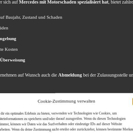
er sich auf
Mercedes mit Motorschaden spezialisiert hat
, bietet zahlr
auf Baujahr, Zustand und Schaden
häden
Umgebung
te Kosten
r Überweisung
bernehmen auf Wunsch auch die
Abmeldung
bei der Zulassungsstelle un
kten Mercedes?
Cookie-Zustimmung verwalten
dir ein optimales Erlebnis zu bieten, verwenden wir Technologien wie Cookies, um
s Interesse an Mercedes-Fahrzeugen mit Motorschaden:
äteinformationen zu speichern und/oder darauf zuzugreifen. Wenn du diesen Technologien
timmst, können wir Daten wie das Surfverhalten oder eindeutige IDs auf dieser Website
arbeiten. Wenn du deine Zustimmung nicht erteilst oder zurückziehst, können bestimmte Merkm
vation
Vorteil für