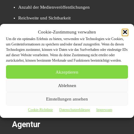
Anzahl der Medienveröffentlichungen
Reichweite und Sichtbarkeit
Interaktionsraten auf Social Media
Cookie-Zustimmung verwalten
Um dir ein optimales Erlebnis zu bieten, verwenden wir Technologien wie Cookies,
Verlinkungen und SEO-Kennzahlen
um Geräteinformationen zu speichern und/oder darauf zuzugreifen. Wenn du diesen
Technologien zustimmst, können wir Daten wie das Surfverhalten oder eindeutige IDs
PR Erfolg messen
auf dieser Website verarbeiten. Wenn du deine Zustimmung nicht erteilst oder
zurückziehst, können bestimmte Merkmale und Funktionen beeinträchtigt werden.
Transparente Erfolgskontrolle schafft Vertrauen und
Akzeptieren
Optimierungspotenzial für künftige
Kommunikationsmaßnahmen.
Ablehnen
Einstellungen ansehen
Vorteile einer Zusammenarbeit
Cookie-Richtlinie
Datenschutzerklärung
Impressum
mit einer Public Relations
Agentur