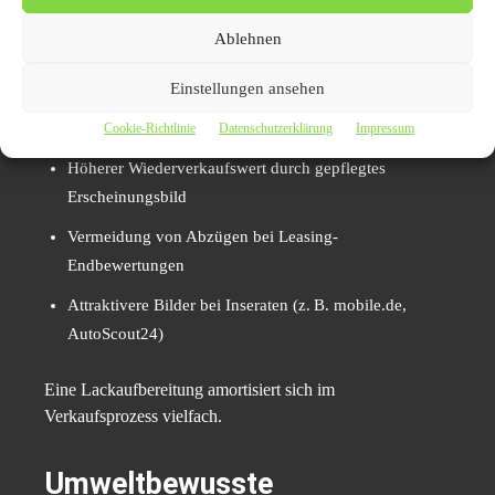
Ablehnen
Ein gepflegter Lack steigert den Fahrzeugwert signifikant
– besonders vor Rückgabe oder Weiterverkauf. Vorteile:
Einstellungen ansehen
Besserer optischer Ersteindruck
Cookie-Richtlinie
Datenschutzerklärung
Impressum
Höherer Wiederverkaufswert durch gepflegtes
Erscheinungsbild
Vermeidung von Abzügen bei Leasing-
Endbewertungen
Attraktivere Bilder bei Inseraten (z. B. mobile.de,
AutoScout24)
Eine Lackaufbereitung amortisiert sich im
Verkaufsprozess vielfach.
Umweltbewusste