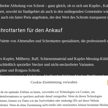
irekte Abholung von Schrott – ganz gleich, ob es sich um Kupfer-, Kab
ert, sowohl im Stadtgebiet als auch in den umliegenden Gemeinden wie
 auch ein fairer Preis angeboten, der den Wert des Schrotts transparent
chrottarten für den Ankauf
 Palette von Altmetallen und Schrottarten spezialisiert, die professionel
ies Kupfer, Millberry, Raff, Schienenmaterial und Kupfer-Messing-Kühl
chließlich spezieller Stecker und nicht-steckerfreier Varianten.
Späne und Rotguss-Schrott.
erunreinigung), Alufelgen, Alu-Kupfer-Kühler, Alu-Iso-Profile und sa
ie Bremsscheiben und Karosserien, Edelstähle (V2A, V4A), Zink, Altbl
Cookie-Zustimmung verwalten
dir ein optimales Erlebnis zu bieten, verwenden wir Technologien wie Cookies, um
äteinformationen zu speichern und/oder darauf zuzugreifen. Wenn du diesen Technologien
 Abwicklung
timmst, können wir Daten wie das Surfverhalten oder eindeutige IDs auf dieser Website
arbeiten. Wenn du deine Zustimmung nicht erteilst oder zurückziehst, können bestimmte Merkm