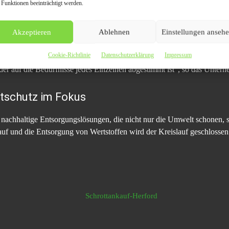
 Funktionen beeinträchtigt werden.
aufs in Herford ist die transparente Preisgestaltung. Kunden können sic
d. Die Abwicklung erfolgt schnell und unkompliziert, mit einer schnell
Überweisung – die Kunden können wählen, was für sie am bequemsten
Akzeptieren
Ablehnen
Einstellungen anseh
Cookie-Richtlinie
Datenschutzerklärung
Impressum
unsere Kunden so einfach wie möglich zu gestalten. Wir bieten nicht nur
der auf die Bedürfnisse jedes Einzelnen abgestimmt ist“, so das Untern
tschutz im Fokus
f nachhaltige Entsorgungslösungen, die nicht nur die Umwelt schonen
uf und die Entsorgung von Wertstoffen wird der Kreislauf geschlossen