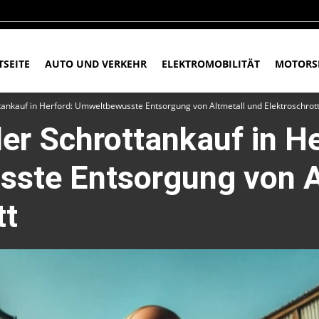
TSEITE
AUTO UND VERKEHR
ELEKTROMOBILITÄT
MOTORS
ttankauf in Herford: Umweltbewusste Entsorgung von Altmetall und Elektroschrot
ler Schrottankauf in He
ste Entsorgung von A
tt