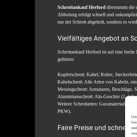
Schrottankauf Herford
übernimmt die d
Abholung erfolgt schnell und unkomplizi
nur der Schrott abgeholt, sondern es wird
Vielfältiges Angebot an S
Schrottankauf Herford ist auf eine breite
gehören:
Kupferschrott: Kabel, Rohre, Steckerfre
Kabelschrott: Alle Arten von Kabeln, eins
Messingschrott: Armaturen, Beschläge, 
Aluminiumschrott: Alu-Geschirr (2–5 % V
Weitere Schrottarten: Gussmaterialien w
PKW).
Um 
Ger
Faire Preise und schnelle
zus
ver