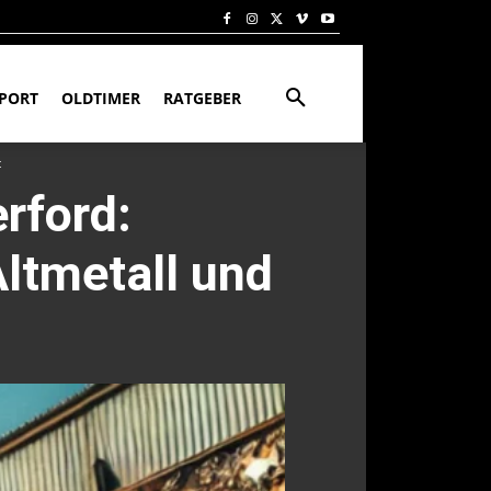
PORT
OLDTIMER
RATGEBER
t
rford:
ltmetall und