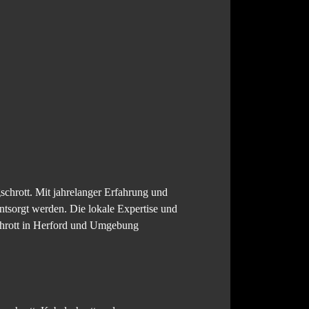
schrott. Mit jahrelanger Erfahrung und
ntsorgt werden. Die lokale Expertise und
Schrott in Herford und Umgebung