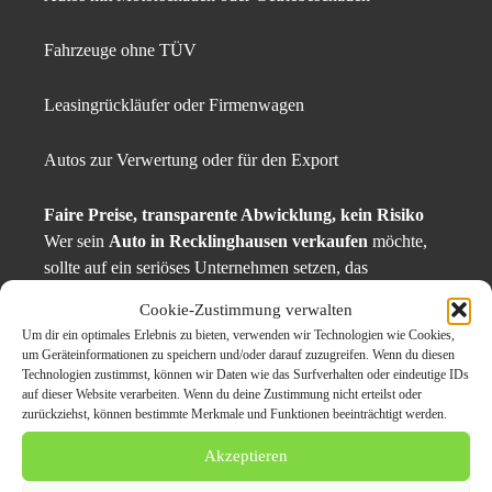
Fahrzeuge ohne TÜV
Leasingrückläufer oder Firmenwagen
Autos zur Verwertung oder für den Export
Faire Preise, transparente Abwicklung, kein Risiko
Wer sein
Auto in Recklinghausen verkaufen
möchte,
sollte auf ein seriöses Unternehmen setzen, das
transparente Bewertungen bietet, keine versteckten
Cookie-Zustimmung verwalten
Kosten verlangt und den gesamten Verkaufsprozess für
Um dir ein optimales Erlebnis zu bieten, verwenden wir Technologien wie Cookies,
den Kunden übernimmt. Besonders wichtig: eine faire
um Geräteinformationen zu speichern und/oder darauf zuzugreifen. Wenn du diesen
und marktgerechte Preisermittlung sowie eine
Technologien zustimmst, können wir Daten wie das Surfverhalten oder eindeutige IDs
auf dieser Website verarbeiten. Wenn du deine Zustimmung nicht erteilst oder
rechtskonforme Vertragsabwicklung.
zurückziehst, können bestimmte Merkmale und Funktionen beeinträchtigt werden.
Ein professioneller Autoankauf in Recklinghausen bietet
Akzeptieren
nicht nur Sicherheit, sondern auch einen echten Zeitvorteil