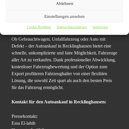
Ablehnen
– oft ist der Verkauf innerhalb von 24 Stunden
abgeschlossen.
Einstellungen ansehen
Fazit: Auto unkompliziert verkaufen in
Cookie-Richtlinie
Datenschutzerklärung
Impressum
Recklinghausen
Ob Gebrauchtwagen, Unfallfahrzeug oder Auto mit
Defekt – der Autoankauf in Recklinghausen bietet eine
schnelle, unkomplizierte und faire Möglichkeit, Fahrzeuge
aller Art zu verkaufen. Dank professioneller Abwicklung,
kostenloser Fahrzeugbewertung und der Option zum
Export profitieren Fahrzeughalter von einer flexiblen
Lösung, die sowohl Zeit spart als auch den besten Preis
für das Fahrzeug ermöglicht.
Kontakt für den Autoankauf in Recklinghausen:
Pressekontakt:
Essa El-lahib