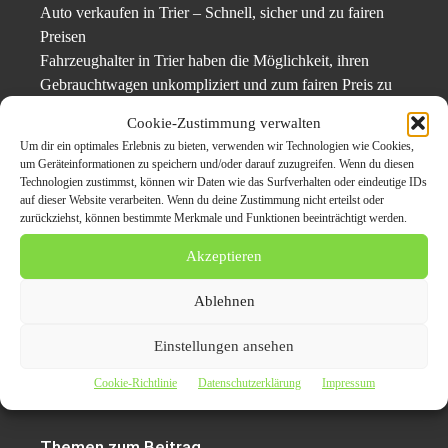
Auto verkaufen in Trier – Schnell, sicher und zu fairen
Preisen
Fahrzeughalter in Trier haben die Möglichkeit, ihren
Gebrauchtwagen unkompliziert und zum fairen Preis zu
verkaufen. Über https://auto-verkaufen-trier.de werden
Cookie-Zustimmung verwalten
Autos aller Marken und Zustände, inklusive Unfallwagen,
Um dir ein optimales Erlebnis zu bieten, verwenden wir Technologien wie Cookies,
Elektrofahrzeuge sowie Fahrzeuge mit Motor- oder
um Geräteinformationen zu speichern und/oder darauf zuzugreifen. Wenn du diesen
Getriebeschaden, professionell angekauft. Die Abholung
Technologien zustimmst, können wir Daten wie das Surfverhalten oder eindeutige IDs
auf dieser Website verarbeiten. Wenn du deine Zustimmung nicht erteilst oder
erfolgt kostenfrei, die Bezahlung direkt bei Übergabe in
zurückziehst, können bestimmte Merkmale und Funktionen beeinträchtigt werden.
bar oder per Überweisung. Auch LKW und
Nutzfahrzeuge werden angekauft. Die Abmeldung des
Akzeptieren
Fahrzeugs wird zuverlässig übernommen.
Ablehnen
Originalinhalt von Autoankauf-Regional, veröffentlicht unter dem Titel “ Auto
Einstellungen ansehen
verkaufen in Trier – Schnell, unkompliziert und zu fairen Konditionen“,
übermittelt durch Carpr.de
Cookie-Richtlinie
Datenschutzerklärung
Impressum
Themen zum Beitrag