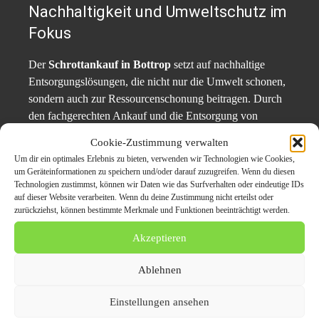
Nachhaltigkeit und Umweltschutz im
Fokus
Der
Schrottankauf in Bottrop
setzt auf nachhaltige
Entsorgungslösungen, die nicht nur die Umwelt schonen,
sondern auch zur Ressourcenschonung beitragen. Durch
den fachgerechten Ankauf und die Entsorgung von
Wertstoffen wird der Kreislauf geschlossen und wertvolle
Cookie-Zustimmung verwalten
Materialien wieder dem Produktionsprozess zugeführt.
Um dir ein optimales Erlebnis zu bieten, verwenden wir Technologien wie Cookies,
um Geräteinformationen zu speichern und/oder darauf zuzugreifen. Wenn du diesen
Technologien zustimmst, können wir Daten wie das Surfverhalten oder eindeutige IDs
Pressekontakt:
auf dieser Website verarbeiten. Wenn du deine Zustimmung nicht erteilst oder
zurückziehst, können bestimmte Merkmale und Funktionen beeinträchtigt werden.
Schrottankauf-Bottrop
Akzeptieren
A. Lahib
Ablehnen
E-Mail: kontakt@schrottankauf-Bottrop.de
Web:
https://schrottankauf-bottrop.de/
Einstellungen ansehen