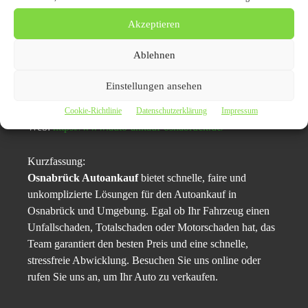
Kontakt:
Akzeptieren
Osnabrück Autoankauf
Hunteburger Weg 34
Ablehnen
49086 Osnabrück
Einstellungen ansehen
Telefon: 0152 2403 0725
E-Mail: info@auto-ankauf-osnabrück.de
Cookie-Richtlinie
Datenschutzerklärung
Impressum
Web:
https://www.auto-ankauf-osnabrück.de/
Kurzfassung:
Osnabrück Autoankauf
bietet schnelle, faire und
unkomplizierte Lösungen für den Autoankauf in
Osnabrück und Umgebung. Egal ob Ihr Fahrzeug einen
Unfallschaden, Totalschaden oder Motorschaden hat, das
Team garantiert den besten Preis und eine schnelle,
stressfreie Abwicklung. Besuchen Sie uns online oder
rufen Sie uns an, um Ihr Auto zu verkaufen.