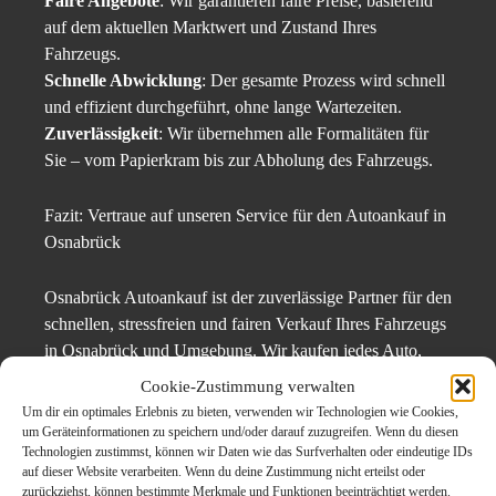
Faire Angebote
: Wir garantieren faire Preise, basierend
auf dem aktuellen Marktwert und Zustand Ihres
Fahrzeugs.
Schnelle Abwicklung
: Der gesamte Prozess wird schnell
und effizient durchgeführt, ohne lange Wartezeiten.
Zuverlässigkeit
: Wir übernehmen alle Formalitäten für
Sie – vom Papierkram bis zur Abholung des Fahrzeugs.
Fazit: Vertraue auf unseren Service für den Autoankauf in
Osnabrück
Osnabrück Autoankauf ist der zuverlässige Partner für den
schnellen, stressfreien und fairen Verkauf Ihres Fahrzeugs
in Osnabrück und Umgebung. Wir kaufen jedes Auto,
egal ob es sich in gutem Zustand oder mit einem Schaden
Cookie-Zustimmung verwalten
befindet. Wenn Sie auf der Suche nach einem
Um dir ein optimales Erlebnis zu bieten, verwenden wir Technologien wie Cookies,
unkomplizierten und fairen Autoankauf sind, können Sie
um Geräteinformationen zu speichern und/oder darauf zuzugreifen. Wenn du diesen
Technologien zustimmst, können wir Daten wie das Surfverhalten oder eindeutige IDs
uns jederzeit kontaktieren.
auf dieser Website verarbeiten. Wenn du deine Zustimmung nicht erteilst oder
zurückziehst, können bestimmte Merkmale und Funktionen beeinträchtigt werden.