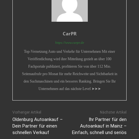
CarPR
https://www.carpr.de
Top-Vernetzung Auto und Verkehr für Unternehmen Mit einer
Veröffentlichung wird ihre Mitteilung gezielt an über 100
Fachportale publiziert, profitieren Sie von über 112 Mio.
Seitenaufrufe pro Monat für mehr Reichweite und Sichtbarkeit in
den Suchmaschinen und ein besseres Ranking. Bringen Sie Ihr
Unternehmen auf das nächste Level ➤➤➤
Vorheriger Artikel
Nächster Artikel
Oldenburg Autoankauf –
Ihr Partner für den
Dein Partner für einen
Autoankauf in Mainz –
schnellen Verkauf
Einfach, schnell und seriös