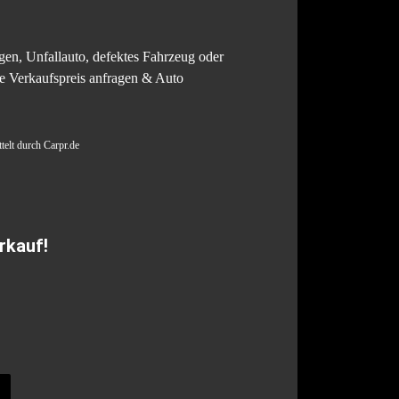
en, Unfallauto, defektes Fahrzeug oder
ne Verkaufspreis anfragen & Auto
telt durch Carpr.de
rkauf!