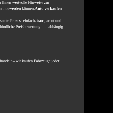
n Ihnen wertvolle Hinweise zur
iert loswerden können.
Auto verkaufen
samte Prozess einfach, transparent und
erbindliche Preisbewertung – unabhängig
handelt – wir kaufen Fahrzeuge jeder