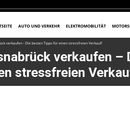
TSEITE
AUTO UND VERKEHR
ELEKTROMOBILITÄT
MOTORS
ück verkaufen - Die besten Tipps für einen stressfreien Verkauf!
Osnabrück verkaufen – 
en stressfreien Verkau