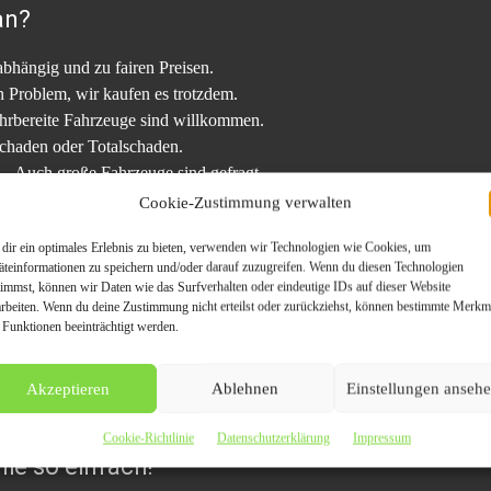
an?
hängig und zu fairen Preisen.
 Problem, wir kaufen es trotzdem.
ahrbereite Fahrzeuge sind willkommen.
Schaden oder Totalschaden.
 Auch große Fahrzeuge sind gefragt.
Cookie-Zustimmung verwalten
dir ein optimales Erlebnis zu bieten, verwenden wir Technologien wie Cookies, um
äteinformationen zu speichern und/oder darauf zuzugreifen. Wenn du diesen Technologien
 das Fahrzeug eingeben.
timmst, können wir Daten wie das Surfverhalten oder eindeutige IDs auf dieser Website
ewertung.
arbeiten. Wenn du deine Zustimmung nicht erteilst oder zurückziehst, können bestimmte Merkm
 Funktionen beeinträchtigt werden.
oder mit Abholung.
Akzeptieren
Ablehnen
Einstellungen anseh
 und unkompliziert Ihr Auto in Osnabrü
Cookie-Richtlinie
Datenschutzerklärung
Impressum
ie so einfach!