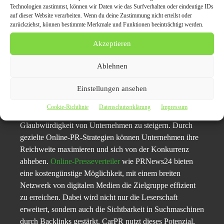
Über CarPR: CarPR bietet maßgeschneiderte PR-
Technologien zustimmst, können wir Daten wie das Surfverhalten oder eindeutige IDs
Dienstleistungen für die Automobilbranche und unterstützt
auf dieser Website verarbeiten. Wenn du deine Zustimmung nicht erteilst oder
zurückziehst, können bestimmte Merkmale und Funktionen beeinträchtigt werden.
Unternehmen dabei, ihre Markenbekanntheit durch
gezielte Pressemitteilungen und Online-Marketing zu
Akzeptieren
steigern.
Ablehnen
Kurzzusammenfassung:
Einstellungen ansehen
Im digitalen Zeitalter spielt die Pressemitteilung eine
Cookie-Richtlinie
Datenschutzerklärung
Impressum
entscheidende Rolle, um die Sichtbarkeit und
Glaubwürdigkeit von Unternehmen zu steigern. Durch
gezielte Online-PR-Strategien können Unternehmen ihre
Reichweite maximieren und sich von der Konkurrenz
abheben.
Online-Presseverteiler
wie PRNews24 bieten
eine kostengünstige Möglichkeit, mit einem breiten
Netzwerk von digitalen Medien die Zielgruppe effizient
zu erreichen. Dabei wird nicht nur die Leserschaft
erweitert, sondern auch die Sichtbarkeit in Suchmaschinen
durch Backlinks gestärkt. CarPR nutzt dieses Potenzial,