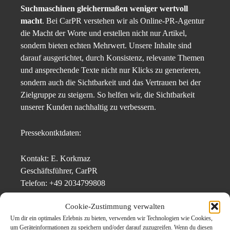
Suchmaschinen gleichermaßen weniger wertvoll
macht
. Bei CarPR verstehen wir als Online-PR-Agentur
die Macht der Worte und erstellen nicht nur Artikel,
sondern bieten echten Mehrwert. Unsere Inhalte sind
darauf ausgerichtet, durch Konsistenz, relevante Themen
und ansprechende Texte nicht nur Klicks zu generieren,
sondern auch die Sichtbarkeit und das Vertrauen bei der
Zielgruppe zu steigern. So helfen wir, die Sichtbarkeit
unserer Kunden nachhaltig zu verbessern.
Pressekontktdaten:
Kontakt: E. Korkmaz
Geschäftsführer, CarPR
Telefon: +49 2034799808
E-Mail: info@carpr.de
Cookie-Zustimmung verwalten
Website:
www.carpr.de
Um dir ein optimales Erlebnis zu bieten, verwenden wir Technologien wie Cookies,
um Geräteinformationen zu speichern und/oder darauf zuzugreifen. Wenn du diesen