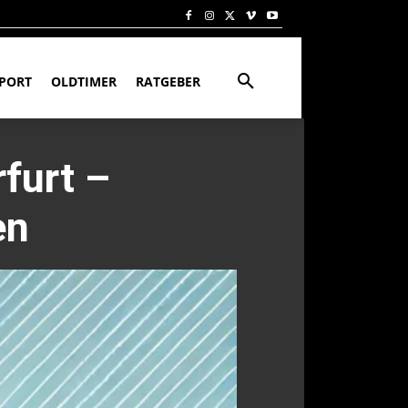
PORT
OLDTIMER
RATGEBER
rfurt –
en