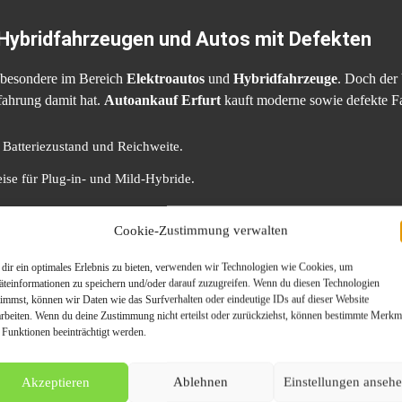
 Hybridfahrzeugen und Autos mit Defekten
nsbesondere im Bereich
Elektroautos
und
Hybridfahrzeuge
. Doch der 
fahrung damit hat.
Autoankauf Erfurt
kauft moderne sowie defekte Fa
Batteriezustand und Reichweite.
ise für Plug-in- und Mild-Hybride.
chäden oder Unfallschäden
– Auch nicht fahrbereite Fahrzeuge sind w
Cookie-Zustimmung verwalten
 mit Schäden
dir ein optimales Erlebnis zu bieten, verwenden wir Technologien wie Cookies, um
äteinformationen zu speichern und/oder darauf zuzugreifen. Wenn du diesen Technologien
der
Unfallschaden
kann den Verkaufsprozess erschweren. Doch bei
A
timmst, können wir Daten wie das Surfverhalten oder eindeutige IDs auf dieser Website
arbeiten. Wenn du deine Zustimmung nicht erteilst oder zurückziehst, können bestimmte Merkm
igte Fahrzeuge und garantieren Ihnen eine faire Abwicklung – unabhä
 Funktionen beeinträchtigt werden.
nkauf Erfurt
Akzeptieren
Ablehnen
Einstellungen anseh