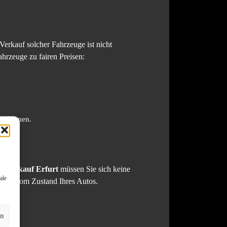
Verkauf solcher Fahrzeuge ist nicht
hrzeuge zu fairen Preisen:
illkommen.
utoankauf Erfurt
müssen Sie sich keine
ale
ngig vom Zustand Ihres Autos.
en