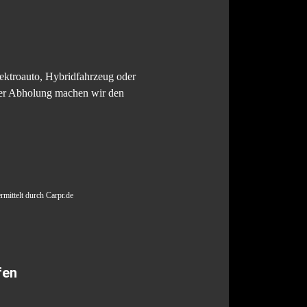
lektroauto, Hybridfahrzeug oder
oser Abholung machen wir den
rmittelt durch Carpr.de
fen