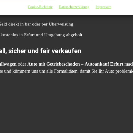
en Sie uns online oder telefonisch Ihre Fahrzeugdaten mit.
Cookie-Richtlinie
Datenschutzerklärung
Impressum
ten Ihr Auto vor Ort oder anhand von Fotos.
Geld direkt in bar oder per Überweisung.
 kostenlos in Erfurt und Umgebung abgeholt.
l, sicher und fair verkaufen
allwagen
oder
Auto mit Getriebeschaden
–
Autoankauf Erfurt
mach
reise und kümmern uns um alle Formalitäten, damit Sie Ihr Auto problem