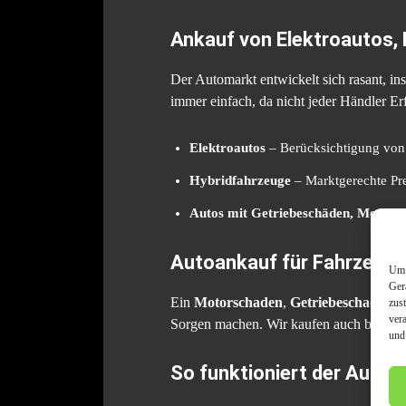
Ankauf von Elektroautos,
Der Automarkt entwickelt sich rasant, i
immer einfach, da nicht jeder Händler Er
Elektroautos
– Berücksichtigung von 
Hybridfahrzeuge
– Marktgerechte Pre
Autos mit Getriebeschäden, Motors
Autoankauf für Fahrzeuge
Um 
Ger
Ein
Motorschaden
,
Getriebeschaden
o
zus
ver
Sorgen machen. Wir kaufen auch beschäd
und
So funktioniert der Autoa