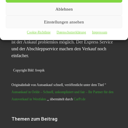
Kurzzusammenfassung:
Autoankauf Oelde macht den Fahrzeugverkauf schnell
Ablehnen
und einfach. Kostenloser Abholservice, unverbindliche
Fahrzeugbewertung, kostenlose Abmeldung und sofortige
Einstellungen ansehen
Barauszahlung sorgen für einen stressfreien Ablauf. Auch
Cookie-Richtlinie
Datenschutzerklärung
Impressum
bei nicht fahrbereiten Autos und Fahrzeugen ohne TÜV
ist der Ankauf problemlos möglich. Der Express Service
und der Abschleppservice machen den Verkauf noch
einfacher.
Copyright Bild: freepik
Originalinhalt von Autoankauf schnell, veröffentlicht unter dem Titel “
Autoankauf in Oelde – Schnell, unkompliziert und fair – Ihr Partner für den
Autoverkauf in Westfalen
„, übermittelt durch
CarPr.de
Themen zum Beitrag