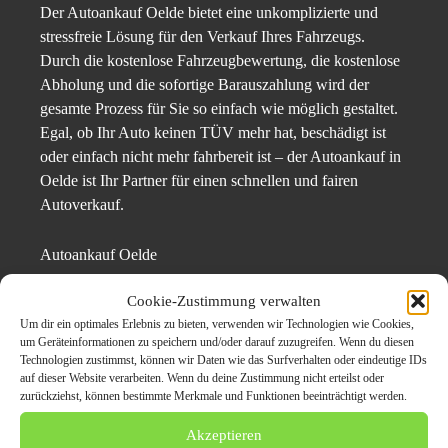
Der Autoankauf Oelde bietet eine unkomplizierte und
stressfreie Lösung für den Verkauf Ihres Fahrzeugs.
Durch die kostenlose Fahrzeugbewertung, die kostenlose
Abholung und die sofortige Barauszahlung wird der
gesamte Prozess für Sie so einfach wie möglich gestaltet.
Egal, ob Ihr Auto keinen TÜV mehr hat, beschädigt ist
oder einfach nicht mehr fahrbereit ist – der Autoankauf in
Oelde ist Ihr Partner für einen schnellen und fairen
Autoverkauf.
Autoankauf Oelde
Cookie-Zustimmung verwalten
Hohe Str. 20-22
Um dir ein optimales Erlebnis zu bieten, verwenden wir Technologien wie Cookies,
59302 Oelde
um Geräteinformationen zu speichern und/oder darauf zuzugreifen. Wenn du diesen
Telefon: 0162 809 7554
Technologien zustimmst, können wir Daten wie das Surfverhalten oder eindeutige IDs
E-Mail:
info@auto-ankauf-oelde.de
auf dieser Website verarbeiten. Wenn du deine Zustimmung nicht erteilst oder
zurückziehst, können bestimmte Merkmale und Funktionen beeinträchtigt werden.
Web:
https://auto-ankauf-oelde.de/
Akzeptieren