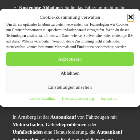
Kostenlose Abholung
: Sollte das Fahrzeug nicht mehr
fahrbereit sein, wird es kostenlos abgeholt.
Cookie-Zustimmung verwalten
Um dir ein optimales Erlebnis zu bieten, verwenden wir Technologien wie Cookies,
Erfahrener Partner für Fahrzeuge mit
um Geräteinformationen zu speichern und/oder darauf zuzugreifen. Wenn du diesen
Motorschaden und Mängeln
: Das Unternehmen hat
Technologien zustimmst, können wir Daten wie das Surfverhalten oder eindeutige IDs
auf dieser Website verarbeiten. Wenn du deine Zustimmung nicht erteilst oder
sich auf den Ankauf von
Motorschaden-Fahrzeugen
,
zurückziehst, können bestimmte Merkmale und Funktionen beeinträchtigt werden.
Unfallwagen
und
Kfz mit Getriebeproblemen
Akzeptieren
spezialisiert und bietet faire Preise auch für Fahrzeuge
mit schweren Mängeln.
Ablehnen
Fazit: Auto verkaufen in Arnsberg –
Einstellungen ansehen
Mit
Autoankauf Schumacher
einfach
Cookie-Richtlinie
Datenschutzerklärung
Impressum
und schnell
In Arnsberg ist der
Autoankauf
von Fahrzeugen mit
Motorschaden
,
Getriebeproblemen
oder
Unfallschäden
eine Herausforderung, die
Autoankauf
Schumacher
mit seiner Erfahrung und Kompetenz