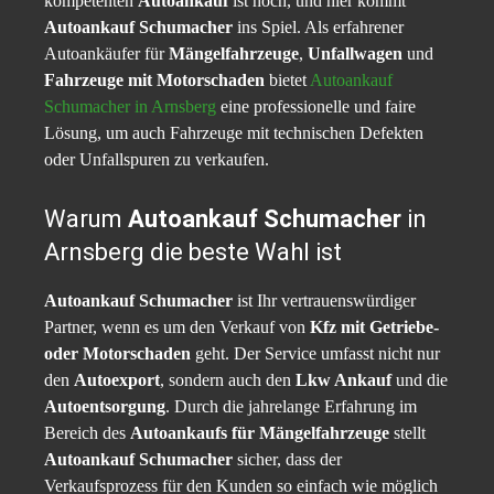
kompetenten
Autoankauf
ist hoch, und hier kommt
Autoankauf Schumacher
ins Spiel. Als erfahrener
Autoankäufer für
Mängelfahrzeuge
,
Unfallwagen
und
Fahrzeuge mit Motorschaden
bietet
Autoankauf
Schumacher in Arnsberg
eine professionelle und faire
Lösung, um auch Fahrzeuge mit technischen Defekten
oder Unfallspuren zu verkaufen.
Warum
Autoankauf Schumacher
in
Arnsberg die beste Wahl ist
Autoankauf Schumacher
ist Ihr vertrauenswürdiger
Partner, wenn es um den Verkauf von
Kfz mit Getriebe-
oder Motorschaden
geht. Der Service umfasst nicht nur
den
Autoexport
, sondern auch den
Lkw Ankauf
und die
Autoentsorgung
. Durch die jahrelange Erfahrung im
Bereich des
Autoankaufs für Mängelfahrzeuge
stellt
Autoankauf Schumacher
sicher, dass der
Verkaufsprozess für den Kunden so einfach wie möglich