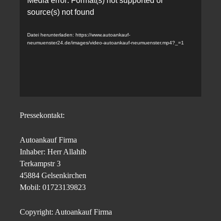
Media error: Format(s) not supported or
V
source(s) not found
i
d
Datei herunterladen: https://www.autoankauf-
e
neumuenster24.de/images/video-autoankauf-neumuenster.mp4?_=1
o
-
P
l
a
Pressekontakt:
y
e
Autoankauf Firma
r
Inhaber: Herr Allahib
Terkampstr 3
45884 Gelsenkirchen
Mobil: 01723139823
Copyright: Autoankauf Firma