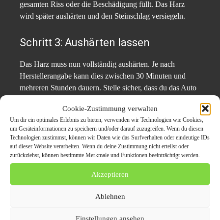
gesamten Riss oder die Beschädigung füllt. Das Harz
wird später aushärten und den Steinschlag versiegeln.
Schritt 3: Aushärten lassen
Das Harz muss nun vollständig aushärten. Je nach
Herstellerangabe kann dies zwischen 30 Minuten und
mehreren Stunden dauern. Stelle sicher, dass du das Auto
während dieser Zeit nicht fährst und der Reparaturbereich
Cookie-Zustimmung verwalten
keiner Feuchtigkeit oder extremen Temperaturen
Um dir ein optimales Erlebnis zu bieten, verwenden wir Technologien wie Cookies,
ausgesetzt ist.
um Geräteinformationen zu speichern und/oder darauf zuzugreifen. Wenn du diesen
Technologien zustimmst, können wir Daten wie das Surfverhalten oder eindeutige IDs
auf dieser Website verarbeiten. Wenn du deine Zustimmung nicht erteilst oder
Schritt 4: Überschüssiges Harz
zurückziehst, können bestimmte Merkmale und Funktionen beeinträchtigt werden.
entfernen
Akzeptieren
Nachdem das Harz ausgehärtet ist, entferne vorsichtig die
Ablehnen
Klebefolie und entferne überschüssiges Harz mit einem
Kunststoffspatel oder einem Lappen. Achte darauf, keine
Einstellungen ansehen