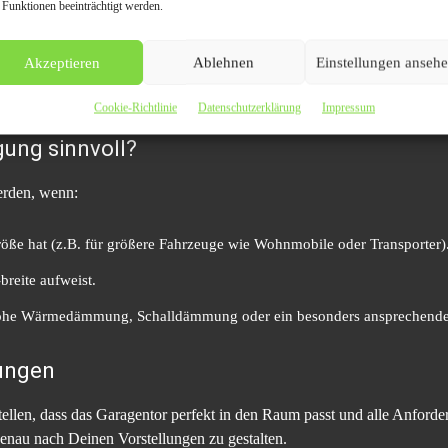
 Funktionen beeinträchtigt werden.
für Garagentore
Akzeptieren
Ablehnen
Einstellungen anseh
ardgrößen nicht den Anforderungen oder Gegebenheiten der Garage. Ei
öhnlichen Abmessungen oder speziellen Bedürfnissen ist es sinnvoll, 
Cookie-Richtlinie
Datenschutzerklärung
Impressum
gung sinnvoll?
erden, wenn:
ße hat (z.B. für größere Fahrzeuge wie Wohnmobile oder Transporter)
reite aufweist.
ohe Wärmedämmung, Schalldämmung oder ein besonders ansprechendes
gungen
llen, dass das Garagentor perfekt in den Raum passt und alle Anforde
genau nach Deinen Vorstellungen zu gestalten.