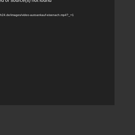
ed or source(s) not found
ach24.de/images/video-autoankauf-eisenach.mp4?_=1