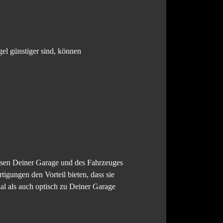
gel günstiger sind, können
ssen Deiner Garage und des Fahrzeuges
igungen den Vorteil bieten, dass sie
al als auch optisch zu Deiner Garage