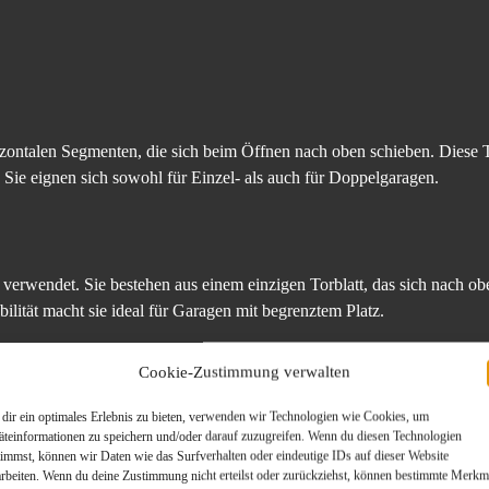
izontalen Segmenten, die sich beim Öffnen nach oben schieben. Diese 
g. Sie eignen sich sowohl für Einzel- als auch für Doppelgaragen.
verwendet. Sie bestehen aus einem einzigen Torblatt, das sich nach oben
ilität macht sie ideal für Garagen mit begrenztem Platz.
Cookie-Zustimmung verwalten
 von Garagentoren. Sie öffnen sich nach außen und benötigen daher aus
dir ein optimales Erlebnis zu bieten, verwenden wir Technologien wie Cookies, um
äteinformationen zu speichern und/oder darauf zuzugreifen. Wenn du diesen Technologien
 sind sie eher für größere Garagen geeignet.
timmst, können wir Daten wie das Surfverhalten oder eindeutige IDs auf dieser Website
arbeiten. Wenn du deine Zustimmung nicht erteilst oder zurückziehst, können bestimmte Merkm