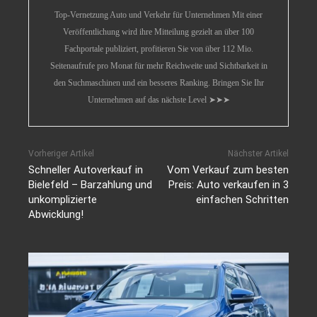
Top-Vernetzung Auto und Verkehr für Unternehmen Mit einer
Veröffentlichung wird ihre Mitteilung gezielt an über 100
Fachportale publiziert, profitieren Sie von über 112 Mio.
Seitenaufrufe pro Monat für mehr Reichweite und Sichtbarkeit in
den Suchmaschinen und ein besseres Ranking. Bringen Sie Ihr
Unternehmen auf das nächste Level ➤➤➤
Vorheriger Artikel
Nächster Artikel
Schneller Autoverkauf in
Vom Verkauf zum besten
Bielefeld – Barzahlung und
Preis: Auto verkaufen in 3
unkomplizierte
einfachen Schritten
Abwicklung!