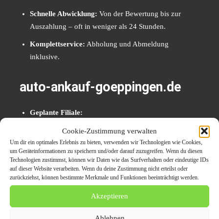
Schnelle Abwicklung:
Von der Bewertung bis zur
Auszahlung – oft in weniger als 24 Stunden.
Komplettservice:
Abholung und Abmeldung
inklusive.
auto-ankauf-goeppingen.de
Geplante Filiale:
Zeppelinstraße 55B
Cookie-Zustimmung verwalten
Um dir ein optimales Erlebnis zu bieten, verwenden wir Technologien wie Cookies,
73033 Göppingen
um Geräteinformationen zu speichern und/oder darauf zuzugreifen. Wenn du diesen
Technologien zustimmst, können wir Daten wie das Surfverhalten oder eindeutige IDs
auf dieser Website verarbeiten. Wenn du deine Zustimmung nicht erteilst oder
Telefon: 01728329057
zurückziehst, können bestimmte Merkmale und Funktionen beeinträchtigt werden.
Email:
info@auto-ankauf-goeppingen.de
Akzeptieren
Vertrauen Sie auf unsere langjährige Erfahrung im
Ablehnen