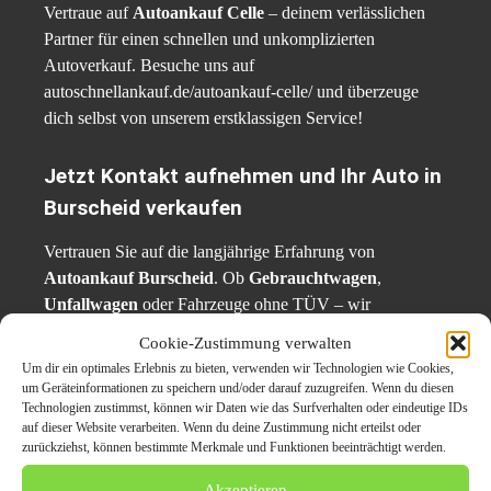
Vertraue auf
Autoankauf Celle
– deinem verlässlichen
Partner für einen schnellen und unkomplizierten
Autoverkauf. Besuche uns auf
autoschnellankauf.de/autoankauf-celle/ und überzeuge
dich selbst von unserem erstklassigen Service!
Jetzt Kontakt aufnehmen und Ihr Auto in
Burscheid verkaufen
Vertrauen Sie auf die langjährige Erfahrung von
Autoankauf Burscheid
. Ob
Gebrauchtwagen
,
Unfallwagen
oder Fahrzeuge ohne TÜV – wir
garantieren Ihnen einen fairen und sicheren
Cookie-Zustimmung verwalten
Verkaufsprozess.
Um dir ein optimales Erlebnis zu bieten, verwenden wir Technologien wie Cookies,
um Geräteinformationen zu speichern und/oder darauf zuzugreifen. Wenn du diesen
Technologien zustimmst, können wir Daten wie das Surfverhalten oder eindeutige IDs
📍
Adresse:
Robertstraße 5, Burscheid /Deutschland
auf dieser Website verarbeiten. Wenn du deine Zustimmung nicht erteilst oder
📞
Telefon: 0163 6694307
zurückziehst, können bestimmte Merkmale und Funktionen beeinträchtigt werden.
📧
E-Mail:
info@autoschnellankauf.de
Akzeptieren
🌐
Website:
https://autoschnellankauf.de/