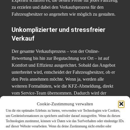
Experten schaffen es, die besten Preise für jedes Fahrzeug
zu erzielen und dabei den Verkaufsprozess für den
Fahrzeugbesitzer so angenehm wie möglich zu gestalten.
Unkomplizierter und stressfreier
Verkauf
Der gesamte Verkaufsprozess – von der Online-
Bewertung bis hin zur Begutachtung vor Ort – ist auf
Komfort und Effizienz ausgerichtet. Sobald das Angebot
unterbreitet wird, entscheidet der Fahrzeugbesitzer, ob er
den Preis annehmen möchte. Wenn ja, werden alle
weiteren Formalitäten, wie die KFZ-Abmeldung, direkt
vom Service-Team übernommen. Dadurch wird der
Autoverkauf noch bequemer, da der Fahrzeugbesitzer sich
Cookie-Zustimmung verwalten
um nichts weiter kümmern muss. Der Verkauf ist in
Um dir ein optimales Erlebnis zu bieten, verwenden wir Technologien wie Cookies,
wenigen Stunden abgeschlossen, und der Kaufpreis wird
um Geräteinformationen zu speichern und/oder darauf zuzugreifen. Wenn du diesen
schnell und zuverlässig ausgezahlt.
Technologien zustimmst, können wir Daten wie das Surfverhalten oder eindeutige IDs
auf dieser Website verarbeiten. Wenn du deine Zustimmung nicht erteilst oder