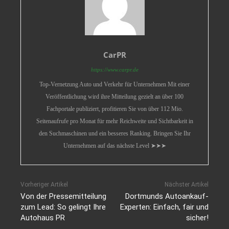
CarPR
https://www.carpr.de
Top-Vernetzung Auto und Verkehr für Unternehmen Mit einer
Veröffentlichung wird ihre Mitteilung gezielt an über 100
Fachportale publiziert, profitieren Sie von über 112 Mio.
Seitenaufrufe pro Monat für mehr Reichweite und Sichtbarkeit in
den Suchmaschinen und ein besseres Ranking. Bringen Sie Ihr
Unternehmen auf das nächste Level ➤➤➤
Vorheriger Artikel
Nächster Artikel
Von der Pressemitteilung
Dortmunds Autoankauf-
zum Lead: So gelingt Ihre
Experten: Einfach, fair und
Autohaus PR
sicher!