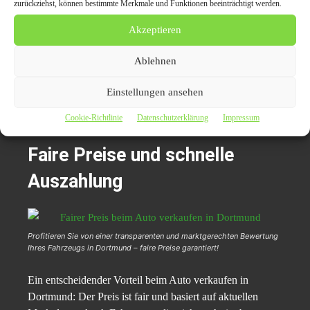
zurückziehst, können bestimmte Merkmale und Funktionen beeinträchtigt werden.
Mit dieser transparenten und stressfreien Vorgehensweise
wird der Verkauf des Fahrzeugs in Dortmund nicht nur
Akzeptieren
schnell, sondern auch äußerst komfortabel. Wer sich für
Ablehnen
den Verkauf bei wirkaufenwagen.de entscheidet, kann
sicher sein, dass der Prozess fair, transparent und ohne
Einstellungen ansehen
böse Überraschungen abläuft – auch bei Fahrzeugen in
weniger gutem Zustand.
Cookie-Richtlinie
Datenschutzerklärung
Impressum
Faire Preise und schnelle
Auszahlung
Profitieren Sie von einer transparenten und marktgerechten Bewertung
Ihres Fahrzeugs in Dortmund – faire Preise garantiert!
Ein entscheidender Vorteil beim Auto verkaufen in
Dortmund: Der Preis ist fair und basiert auf aktuellen