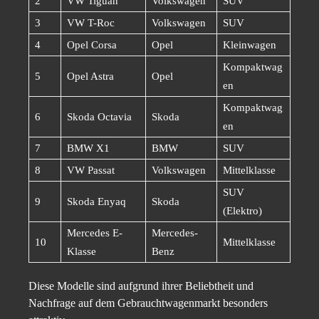
2
VW Tiguan
Volkswagen
SUV
3
VW T-Roc
Volkswagen
SUV
4
Opel Corsa
Opel
Kleinwagen
Kompaktwag
5
Opel Astra
Opel
en
Kompaktwag
6
Skoda Octavia
Skoda
en
7
BMW X1
BMW
SUV
8
VW Passat
Volkswagen
Mittelklasse
SUV
9
Skoda Enyaq
Skoda
(Elektro)
Mercedes E-
Mercedes-
10
Mittelklasse
Klasse
Benz
Diese Modelle sind aufgrund ihrer Beliebtheit und
Nachfrage auf dem Gebrauchtwagenmarkt besonders