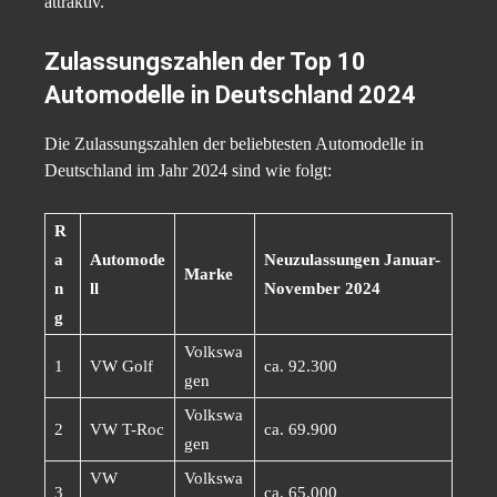
attraktiv.
Zulassungszahlen der Top 10
Automodelle in Deutschland 2024
Die Zulassungszahlen der beliebtesten Automodelle in
Deutschland im Jahr 2024 sind wie folgt:
R
a
Automode
Neuzulassungen Januar-
Marke
n
ll
November 2024
g
Volkswa
1
VW Golf
ca. 92.300
gen
Volkswa
2
VW T-Roc
ca. 69.900
gen
VW
Volkswa
3
ca. 65.000