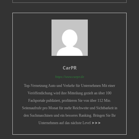
CarPR
https://www.carpr.de
Top-Vernetzung Auto und Verkehr für Unternehmen Mit einer
Veröffentlichung wird ihre Mitteilung gezielt an über 100
Fachportale publiziert, profitieren Sie von über 112 Mio.
Seitenaufrufe pro Monat für mehr Reichweite und Sichtbarkeit in
den Suchmaschinen und ein besseres Ranking. Bringen Sie Ihr
Unternehmen auf das nächste Level ➤➤➤