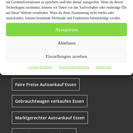
schnelle Abwicklung für
um Geräteinformationen zu speichern und/oder darauf zuzugreifen. Wenn du diesen
Technologien zustimmst, können wir Daten wie das Surfverhalten oder eindeutige IDs
Ihr Fahrzeug
auf dieser Website verarbeiten. Wenn du deine Zustimmung nicht erteilst oder
zurückziehst, können bestimmte Merkmale und Funktionen beeinträchtigt werden.
Akzeptieren
Auto verkaufen einfach Essen
autoankauf
Ablehnen
Autoankauf NRW
Autoankauf Service Essen
Einstellungen ansehen
Essen
Fahrzeugbewertung Essen
Cookie-Richtlinie
Datenschutzerklärung
Impressum
Faire Preise Autoankauf Essen
Gebrauchtwagen verkaufen Essen
Marktgerechter Autoankauf Essen