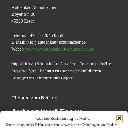
Autoankauf Schumacher
Boyer Str. 36
45329 Essen
Telefon: +49 176 2045 0358
E-Mail: info@autoankauf-schumacher.de
Web:
https://www.autoankauf-schumacher.de/
Originalinhalt von SchumacherAutoAnkauf, veröffentlicht unter dem Titel “
Autoankauf Essen – Ihr Partner für einen schnellen und lukrativen
Fahrzeugverkauf“, übermittelt durch Carpr.de
Themen zum Beitrag
Autoankauf Essen –
Cookie-Zustimmung verwalten
Transparente Preise und
Um dir ein optimales Erlebnis zu bieten, verwenden wir Technologien wie Cookies,