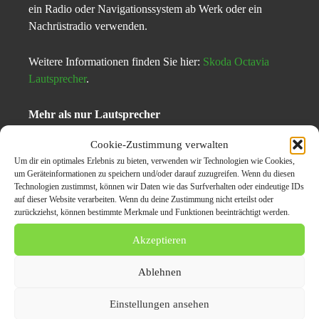
ein Radio oder Navigationssystem ab Werk oder ein
Nachrüstradio verwenden.
Weitere Informationen finden Sie hier:
Skoda Octavia
Lautsprecher
.
Mehr als nur Lautsprecher
Cookie-Zustimmung verwalten
Für Fahrzeugbesitzer, die nicht nur den Klang verbessern,
Um dir ein optimales Erlebnis zu bieten, verwenden wir Technologien wie Cookies,
sondern auch das Autoradio ersetzen möchten, bieten wir
um Geräteinformationen zu speichern und/oder darauf zuzugreifen. Wenn du diesen
passende Lösungen:
Technologien zustimmst, können wir Daten wie das Surfverhalten oder eindeutige IDs
auf dieser Website verarbeiten. Wenn du deine Zustimmung nicht erteilst oder
zurückziehst, können bestimmte Merkmale und Funktionen beeinträchtigt werden.
Autoradio-Adapter
: Entdecken Sie unsere
passenden
Autoradio Adapter
, um Ihr neues Radio perfekt in den
Akzeptieren
Skoda Octavia II zu integrieren.
Ablehnen
Autoradio-Einbau
: Nutzen Sie unseren Service für den
professionellen
Einbau Ihres neuen Autoradios
.
Einstellungen ansehen