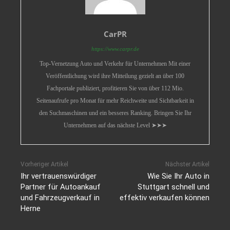
CarPR
https://www.carpr.de
Top-Vernetzung Auto und Verkehr für Unternehmen Mit einer
Veröffentlichung wird ihre Mitteilung gezielt an über 100
Fachportale publiziert, profitieren Sie von über 112 Mio.
Seitenaufrufe pro Monat für mehr Reichweite und Sichtbarkeit in
den Suchmaschinen und ein besseres Ranking. Bringen Sie Ihr
Unternehmen auf das nächste Level ➤➤➤
Vorheriger Artikel
Nächster Artikel
Ihr vertrauenswürdiger
Wie Sie Ihr Auto in
Partner für Autoankauf
Stuttgart schnell und
und Fahrzeugverkauf in
effektiv verkaufen können
Herne