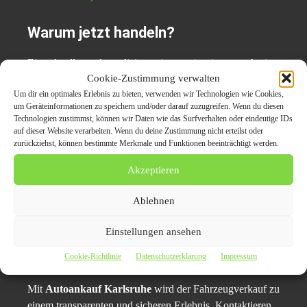
Warum jetzt handeln?
Ein schneller, unkomplizierter
Autoverkauf
war noch nie
Cookie-Zustimmung verwalten
so einfach. Mit unserem erfahrenen Team und einem
Um dir ein optimales Erlebnis zu bieten, verwenden wir Technologien wie Cookies,
bewährten Service sparen Sie Zeit, Aufwand und Nerven.
um Geräteinformationen zu speichern und/oder darauf zuzugreifen. Wenn du diesen
Technologien zustimmst, können wir Daten wie das Surfverhalten oder eindeutige IDs
Auto verkaufen Karlsruhe
auf dieser Website verarbeiten. Wenn du deine Zustimmung nicht erteilst oder
zurückziehst, können bestimmte Merkmale und Funktionen beeinträchtigt werden.
Autoankauf Karlsruhe
Akzeptieren
Gebrauchtwagen verkaufen Karlsruhe
Ablehnen
Unfallwagen verkaufen Karlsruhe
KFZ-Ankauf Karlsruhe
Einstellungen ansehen
Auto ohne TÜV verkaufen Karlsruhe
Cookie-Richtlinie
Datenschutzerklärung
Impressum
Mit
Autoankauf Karlsruhe
wird der Fahrzeugverkauf zu
einem transparenten und sicheren Erlebnis. Kontaktieren