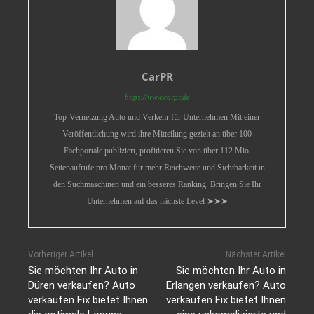
CarPR
https://www.carpr.de
Top-Vernetzung Auto und Verkehr für Unternehmen Mit einer
Veröffentlichung wird ihre Mitteilung gezielt an über 100
Fachportale publiziert, profitieren Sie von über 112 Mio.
Seitenaufrufe pro Monat für mehr Reichweite und Sichtbarkeit in
den Suchmaschinen und ein besseres Ranking. Bringen Sie Ihr
Unternehmen auf das nächste Level ➤➤➤
Vorheriger Artikel
Nächster Artikel
Sie möchten Ihr Auto in
Sie möchten Ihr Auto in
Düren verkaufen? Auto
Erlangen verkaufen? Auto
verkaufen Fix bietet Ihnen
verkaufen Fix bietet Ihnen