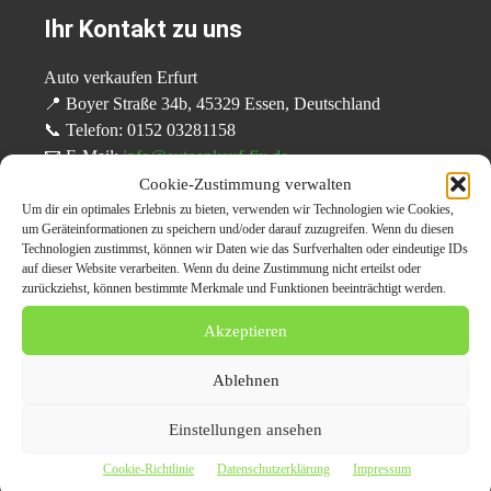
Ihr Kontakt zu uns
Auto verkaufen Erfurt
📍 Boyer Straße 34b, 45329 Essen, Deutschland
📞 Telefon: 0152 03281158
📧 E-Mail:
info@autoankauf-fix.de
🌐 Website:
https://auto-verkaufen-fix.de/
Cookie-Zustimmung verwalten
Um dir ein optimales Erlebnis zu bieten, verwenden wir Technologien wie Cookies,
um Geräteinformationen zu speichern und/oder darauf zuzugreifen. Wenn du diesen
Technologien zustimmst, können wir Daten wie das Surfverhalten oder eindeutige IDs
Fazit: Auto verkaufen in Erfurt leicht
auf dieser Website verarbeiten. Wenn du deine Zustimmung nicht erteilst oder
zurückziehst, können bestimmte Merkmale und Funktionen beeinträchtigt werden.
gemacht
Akzeptieren
Mit
Auto verkaufen Fix
wird der Autoverkauf in Erfurt
unkompliziert und lukrativ. Ob Gebrauchtwagen,
Ablehnen
Unfallauto oder Fahrzeug ohne TÜV – unser umfassender
Einstellungen ansehen
Service und unsere fairen Höchstpreise machen den
Verkauf zu einer stressfreien Erfahrung.
Cookie-Richtlinie
Datenschutzerklärung
Impressum