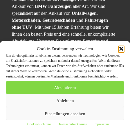
Ankauf von
BMW Fahrzeugen
aller Art. Wir sind
spezialisiert auf den Ankauf von
Unfallwagen
,
Motorschäden
,
Getriebeschäden
und
Fahrzeugen
ohne TÜV
. Mit über 15 Jahren Erfahrung bieten wir
Ihnen den besten Preis und eine schnelle, unkomplizierte
Abwicklung. Vertrauen Sie auf unsere Expertise und
verkaufen Sie Ihr Auto noch heute!
Cookie-Zustimmung verwalten
Um dir ein optimales Erlebnis zu bieten, verwenden wir Technologien wie Cookies,
um Geräteinformationen zu speichern und/oder darauf zuzugreifen. Wenn du diesen
Originalinhalt von Autoankauf-1a, veröffentlicht unter dem Titel “
BMW
Technologien zustimmst, können wir Daten wie das Surfverhalten oder eindeutige IDs
Ankauf in Hamburg: Verkaufen Sie Ihr Auto noch heute – Höchster Preis für
auf dieser Website verarbeiten. Wenn du deine Zustimmung nicht erteilst oder
zurückziehst, können bestimmte Merkmale und Funktionen beeinträchtigt werden.
BMW Unfallwagen und Motorschaden
„, übermittelt durch
CarPr.de
Akzeptieren
Themen zum Beitrag
Ablehnen
BMW Ankauf in Hamburg:
Einstellungen ansehen
Verkaufen Sie Ihr Auto
Cookie-Richtlinie
Datenschutzerklärung
Impressum