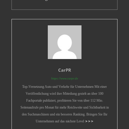
CarPR
https://www.carpr.de
Top-Vernetzung Auto und Verkehr für Unternehmen Mit einer
Veröffentlichung wird ihre Mitteilung gezielt an über 100
Fachportale publiziert, profitieren Sie von über 112 Mio.
Seitenaufrufe pro Monat für mehr Reichweite und Sichtbarkeit in
den Suchmaschinen und ein besseres Ranking. Bringen Sie Ihr
Unternehmen auf das nächste Level ➤➤➤