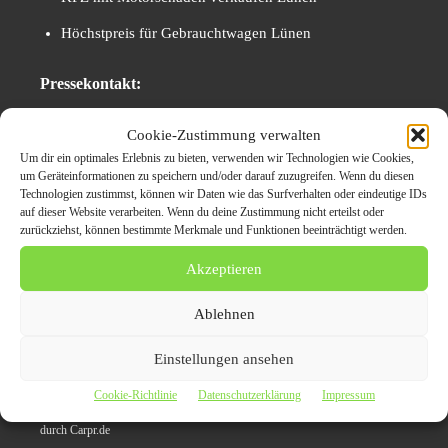
Höchstpreis für Gebrauchtwagen Lünen
Pressekontakt:
Autoexport Regional
Cookie-Zustimmung verwalten
Dorstener Straße 133
Um dir ein optimales Erlebnis zu bieten, verwenden wir Technologien wie Cookies,
um Geräteinformationen zu speichern und/oder darauf zuzugreifen. Wenn du diesen
44809 Bochum
Technologien zustimmst, können wir Daten wie das Surfverhalten oder eindeutige IDs
Deutschland
auf dieser Website verarbeiten. Wenn du deine Zustimmung nicht erteilst oder
zurückziehst, können bestimmte Merkmale und Funktionen beeinträchtigt werden.
Telefon: 0171 5857475
Akzeptieren
Website:
www.autoexport-regional.de
E-Mail:
info@autoexport-regional.de
Ablehnen
Originalinhalt von autoexport-regional, veröffentlicht unter dem Titel “
Einstellungen ansehen
Fahrzeugverkauf leicht gemacht: Autoexport Lünen bietet Höchstpreise für
Cookie-Richtlinie
Datenschutzerklärung
Impressum
Autos mit Motorschaden, Unfallwagen und mehr in der Region“, übermittelt
durch Carpr.de