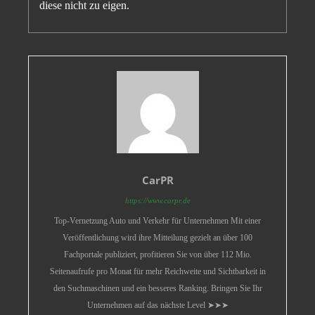
diese nicht zu eigen.
CarPR
https://www.carpr.de
Top-Vernetzung Auto und Verkehr für Unternehmen Mit einer
Veröffentlichung wird ihre Mitteilung gezielt an über 100
Fachportale publiziert, profitieren Sie von über 112 Mio.
Seitenaufrufe pro Monat für mehr Reichweite und Sichtbarkeit in
den Suchmaschinen und ein besseres Ranking. Bringen Sie Ihr
Unternehmen auf das nächste Level ➤➤➤