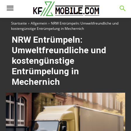
Startseite
Allgemein
NRW Entrümpeln: Umweltfreundliche und
kostengünstige Entrümpelung in Mechernich
NRW Entrümpeln:
Umweltfreundliche und
kostengünstige
Entrümpelung in
Mechernich