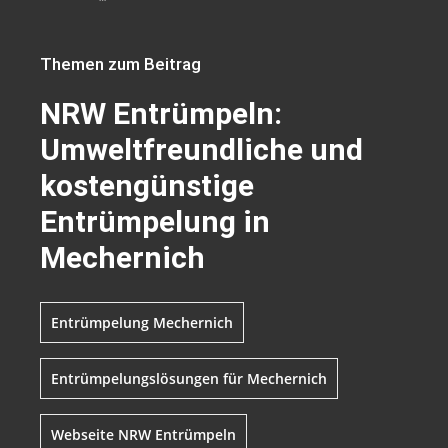
Themen zum Beitrag
NRW Entrümpeln:
Umweltfreundliche und
kostengünstige
Entrümpelung in
Mechernich
Entrümpelung Mechernich
Entrümpelungslösungen für Mechernich
Webseite NRW Entrümpeln