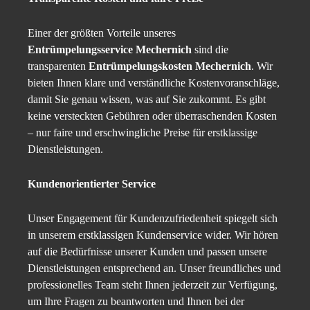
Einer der größten Vorteile unseres
Entrümpelungsservice Mechernich
sind die
transparenten
Entrümpelungskosten Mechernich
. Wir
bieten Ihnen klare und verständliche Kostenvoranschläge,
damit Sie genau wissen, was auf Sie zukommt. Es gibt
keine versteckten Gebühren oder überraschenden Kosten
– nur faire und erschwingliche Preise für erstklassige
Dienstleistungen.
Kundenorientierter Service
Unser Engagement für Kundenzufriedenheit spiegelt sich
in unserem erstklassigen Kundenservice wider. Wir hören
auf die Bedürfnisse unserer Kunden und passen unsere
Dienstleistungen entsprechend an. Unser freundliches und
professionelles Team steht Ihnen jederzeit zur Verfügung,
um Ihre Fragen zu beantworten und Ihnen bei der