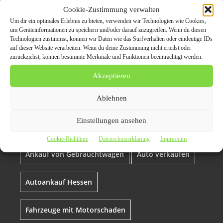
Autoankauf Hessen – Ihr
Cookie-Zustimmung verwalten
Spezialist für
Um dir ein optimales Erlebnis zu bieten, verwenden wir Technologien wie Cookies,
um Geräteinformationen zu speichern und/oder darauf zuzugreifen. Wenn du diesen
Gebrauchtwagen,
Technologien zustimmst, können wir Daten wie das Surfverhalten oder eindeutige IDs
auf dieser Website verarbeiten. Wenn du deine Zustimmung nicht erteilst oder
Unfallwagen und
zurückziehst, können bestimmte Merkmale und Funktionen beeinträchtigt werden.
Fahrzeuge mit
Akzeptieren
Motorschaden
Ablehnen
Einstellungen ansehen
Ankauf von Fahrzeugen
Cookie-Richtlinie
Datenschutzerklärung
Impressum
Ankauf von Gebrauchtwagen
Auto verkaufen
Autoankauf Hessen
Fahrzeuge mit Motorschaden