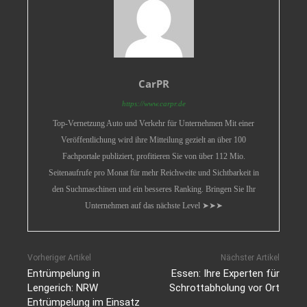
CarPR
https://www.carpr.de
Top-Vernetzung Auto und Verkehr für Unternehmen Mit einer
Veröffentlichung wird ihre Mitteilung gezielt an über 100
Fachportale publiziert, profitieren Sie von über 112 Mio.
Seitenaufrufe pro Monat für mehr Reichweite und Sichtbarkeit in
den Suchmaschinen und ein besseres Ranking. Bringen Sie Ihr
Unternehmen auf das nächste Level ➤➤➤
Vorheriger Artikel
Nächster Artikel
Entrümpelung in
Essen: Ihre Experten für
Lengerich: NRW
Schrottabholung vor Ort
Entrümpelung im Einsatz