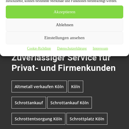
zurückziehst, können bestimmte Merkmale und Funktionen beeinträchtigt werden.
Schrottankauf Köln: Zuverlässiger Service für Privat- und Firmenkunden
„,
Akzeptieren
übermittelt durch
CarPr.de
Ablehnen
Themen zum Beitrag
Einstellungen ansehen
Schrottankauf Köln:
Cookie-Richtlinie
Datenschutzerklärung
Impressum
Zuverlässiger Service für
Privat- und Firmenkunden
Altmetall verkaufen Köln
Köln
Schrottankauf
Schrottankauf Köln
Schrottentsorgung Köln
Schrottplatz Köln