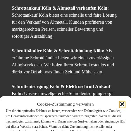
Schrottankauf Köln & Altmetall verkaufen Köln:
Schrottankauf Köln bietet eine schnelle und faire Lösung
für den Verkauf von Altmetall. Kunden profitieren von
marktgerechten Preisen, schneller Bewertung und
sofortiger Auszahlung.
Schrotthändler Köln & Schrottabholung Köln:
Als
erfahrene Schrotthändler bieten wir einen zuverlässigen
Abholservice an. Wir holen Ihren Schrott kostenlos und
direkt vor Ort ab, was Ihnen Zeit und Mühe spart.
Schrottentsorgung Köln & Elektroschrott Ankauf
Köln:
Unsere umweltgerechte Schrottentsorgung sorgt
dafür, dass alle Materialien fachgerecht recycelt werden.
Cookie-Zustimmung verwalten
Auch Elektroschrott nehmen wir gerne an und sorgen für
Um dir ein optimales Erlebnis zu bieten, verwenden wir Technologien wie Cookies,
eine fachgerechte Verwertung.
um Geräteinformationen zu speichern und/oder darauf zuzugreifen. Wenn du diesen
Technologien zustimmst, können wir Daten wie das Surfverhalten oder eindeutige IDs
auf dieser Website verarbeiten. Wenn du deine Zustimmung nicht erteilst oder
Originalinhalt von Schrottabholung-nrw24, veröffentlicht unter dem Titel “