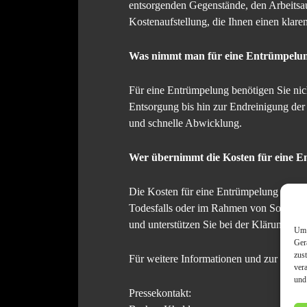
entsorgenden Gegenstände, den Arbeits
Kostenaufstellung, die Ihnen einen klaren
Was nimmt man für eine Entrümpelu
Für eine Entrümpelung benötigen Sie nich
Entsorgung bis hin zur Endreinigung der
und schnelle Abwicklung.
Wer übernimmt die Kosten für eine 
Die Kosten für eine Entrümpelung tragen 
Todesfalls oder im Rahmen von Soziallei
und unterstützen Sie bei der Klärung der
Um 
Ger
zus
Für weitere Informationen und zur Verei
ver
und
Pressekontakt: