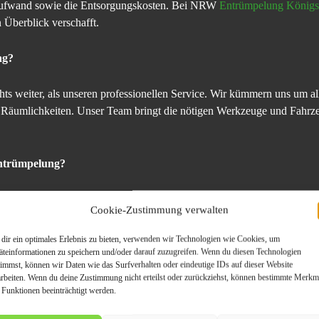
aufwand sowie die Entsorgungskosten. Bei NRW
Entrümpelung Königs
 Überblick verschafft.
ng?
ts weiter, als unseren professionellen Service. Wir kümmern uns um al
 Räumlichkeiten. Unser Team bringt die nötigen Werkzeuge und Fahrzeu
Entrümpelung?
in der Regel die Auftraggeber. In bestimmten Fällen, wie bei einer Ha
Cookie-Zustimmung verwalten
stungen, können die Kosten jedoch von Dritten übernommen werden. Hi
 Finanzierungsmöglichkeiten.
dir ein optimales Erlebnis zu bieten, verwenden wir Technologien wie Cookies, um
äteinformationen zu speichern und/oder darauf zuzugreifen. Wenn du diesen Technologien
timmst, können wir Daten wie das Surfverhalten oder eindeutige IDs auf dieser Website
nbarung eines kostenlosen Beratungstermins stehen wir Ihnen gerne zur
arbeiten. Wenn du deine Zustimmung nicht erteilst oder zurückziehst, können bestimmte Merkm
 Funktionen beeinträchtigt werden.