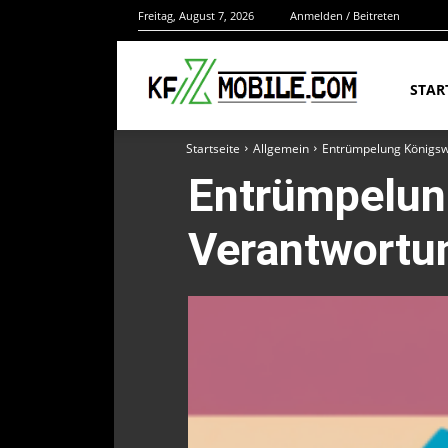
Freitag, August 7, 2026
Anmelden / Beitreten
STAR
Startseite
Allgemein
Entrümpelung Königswi
Entrümpelung
Verantwortu