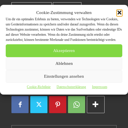
Berufskraftfahrer
LKW Fahrer
Cookie-Zustimmung verwalten
Um dir ein optimales Erlebnis zu bieten, verwenden wir Technologien wie Cookies,
LKW-Fahrer gesucht
LKW-Fahrer Jobs
um Geräteinformationen zu speichern und/oder darauf zuzugreifen. Wenn du diesen
Technologien zustimmst, können wir Daten wie das Surfverhalten oder eindeutige IDs
auf dieser Website verarbeiten. Wenn du deine Zustimmung nicht erteilst oder
LKW-Fahrer Karriere
zurückziehst, können bestimmte Merkmale und Funktionen beeinträchtigt werden.
Akzeptieren
LKW-Fahrer Stellenangebote
Ablehnen
Transportbranche
Einstellungen ansehen
Cookie-Richtlinie
Datenschutzerklärung
Impressum