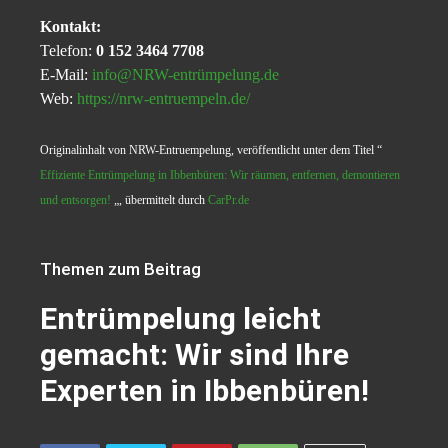
Kontakt:
Telefon:
0 152 3464 7708
E-Mail:
info@NRW-entrümpelung.de
Web:
https://nrw-entruempeln.de/
Originalinhalt von NRW-Entruempelung, veröffentlicht unter dem Titel “
Effiziente Entrümpelung in Ibbenbüren: Wir räumen, entfernen, demontieren
und entsorgen!
„, übermittelt durch
CarPr.de
Themen zum Beitrag
Entrümpelung leicht
gemacht: Wir sind Ihre
Experten in Ibbenbüren!