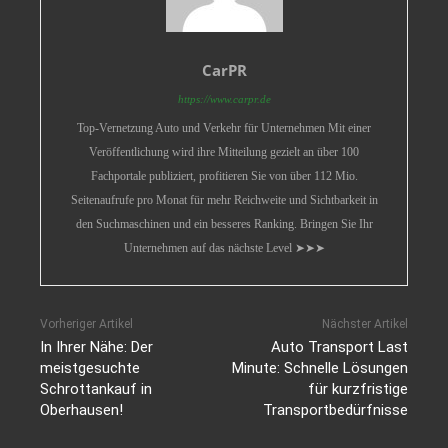
CarPR
https://www.carpr.de
Top-Vernetzung Auto und Verkehr für Unternehmen Mit einer
Veröffentlichung wird ihre Mitteilung gezielt an über 100
Fachportale publiziert, profitieren Sie von über 112 Mio.
Seitenaufrufe pro Monat für mehr Reichweite und Sichtbarkeit in
den Suchmaschinen und ein besseres Ranking. Bringen Sie Ihr
Unternehmen auf das nächste Level ➤➤➤
Vorheriger Artikel
Nächster Artikel
In Ihrer Nähe: Der
Auto Transport Last
meistgesuchte
Minute: Schnelle Lösungen
Schrottankauf in
für kurzfristige
Oberhausen!
Transportbedürfnisse