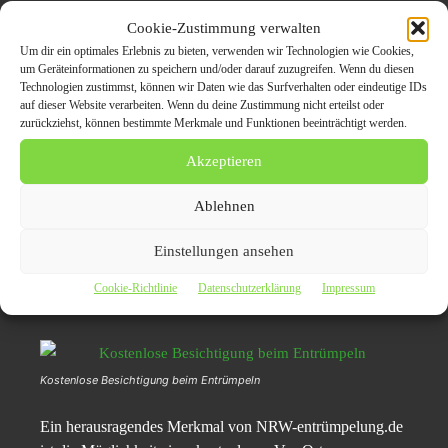
Das erfahrene Team von NRW-entruempeln.de steht
Cookie-Zustimmung verwalten
Kunden mit umfassenden Dienstleistungen zur Seite, um
Um dir ein optimales Erlebnis zu bieten, verwenden wir Technologien wie Cookies,
jede Entrümpelungsaufgabe professionell, effizient und
um Geräteinformationen zu speichern und/oder darauf zuzugreifen. Wenn du diesen
Technologien zustimmst, können wir Daten wie das Surfverhalten oder eindeutige IDs
unter Berücksichtigung individueller Bedürfnisse zu
auf dieser Website verarbeiten. Wenn du deine Zustimmung nicht erteilst oder
bewältigen. Durch das breite Leistungsspektrum bietet das
zurückziehst, können bestimmte Merkmale und Funktionen beeinträchtigt werden.
Unternehmen eine Lösung für verschiedenste
Akzeptieren
Anforderungen in Nordrhein-Westfalen.
Ablehnen
Kostenlose Vor-Ort-
Einstellungen ansehen
Besichtigung und transparente
Cookie-Richtlinie
Datenschutzerklärung
Impressum
Preise
Kostenlose Besichtigung beim Entrümpeln
Ein herausragendes Merkmal von NRW-entrümpelung.de