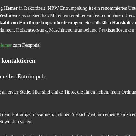
ng Hemer
in Rekordzeit! NRW Entrümpelung ist ein renommiertes Unter
estfalen
spezialisiert hat. Mit einem erfahrenen Team und einem He
lzahl von Entrümpelungsanforderungen
, einschließlich
Haushaltsa
lungen, Holzentsorgung, Maschinenentrümpelung, Praxisauflösungen
Hemer
zum Festpreis!
kontaktieren
hnelles Entrümpeln
z an erster Stelle. Hier sind einige Tipps, die Ihnen helfen, mehr Ordn
t dem Entrümpeln beginnen, nehmen Sie sich Zeit, um einen Plan zu erst
lt werden sollen.