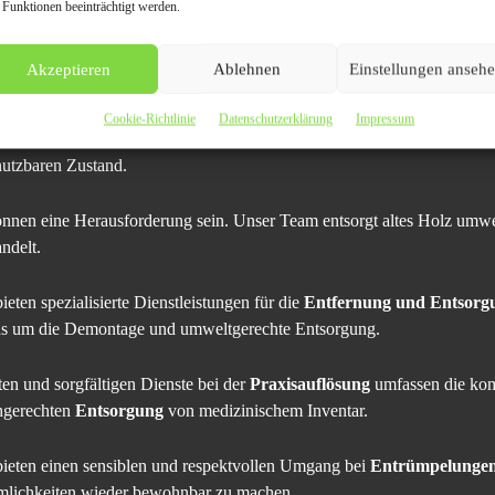
ontage von Maschinen bieten wir einen umfassenden Service.
 Funktionen beeinträchtigt werden.
e Dienstleistungen befreien Ihre Garage schnell und effizient von allem
Akzeptieren
Ablehnen
Einstellungen anseh
liche Räumung und entsorgen alles fachgerecht.
Cookie-Richtlinie
Datenschutzerklärung
Impressum
n Möbeln bis hin zu lang vergessenen Gegenständen – wir kümmern uns
nutzbaren Zustand.
önnen eine Herausforderung sein. Unser Team entsorgt altes Holz umwel
ndelt.
bieten spezialisierte Dienstleistungen für die
Entfernung und Entsorgu
uns um die Demontage und umweltgerechte Entsorgung.
ten und sorgfältigen Dienste bei der
Praxisauflösung
umfassen die ko
chgerechten
Entsorgung
von medizinischem Inventar.
bieten einen sensiblen und respektvollen Umgang bei
Entrümpelungen
Räumlichkeiten wieder bewohnbar zu machen.