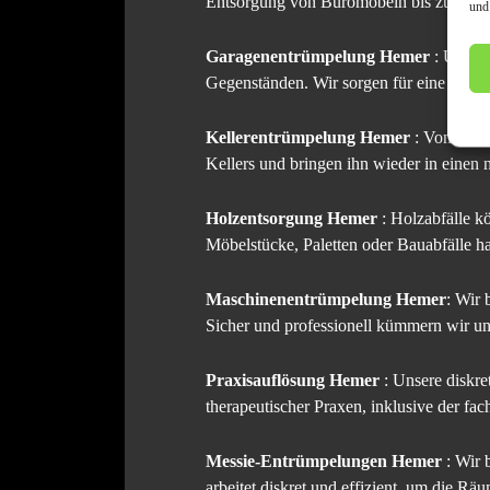
Entsorgung von Büromöbeln bis zur Dem
und
Garagenentrümpelung Hemer
: Unser
Gegenständen. Wir sorgen für eine gründ
Kellerentrümpelung Hemer
: Von alte
Kellers und bringen ihn wieder in einen 
Holzentsorgung Hemer
: Holzabfälle k
Möbelstücke, Paletten oder Bauabfälle ha
Maschinenentrümpelung Hemer
: Wir 
Sicher und professionell kümmern wir 
Praxisauflösung Hemer
: Unsere diskre
therapeutischer Praxen, inklusive der fa
Messie-Entrümpelungen Hemer
: Wir 
arbeitet diskret und effizient, um die 