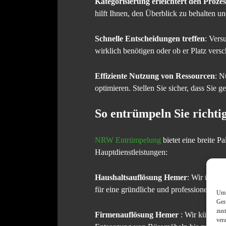
Kategorisierung erleichtert den Prozes
hilft Ihnen, den Überblick zu behalten un
Schnelle Entscheidungen treffen
: Vers
wirklich benötigen oder ob er Platz versc
Effiziente Nutzung von Ressourcen
: N
optimieren. Stellen Sie sicher, dass Sie
So entrümpeln Sie richti
NRW Entrümpelung
bietet eine breite P
Hauptdienstleistungen:
Haushaltsauflösung Hemer
: Wir übern
für eine gründliche und professionelle A
Um 
Ger
zus
Firmenauflösung Hemer
: Wir kümmern
ver