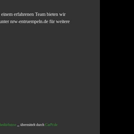
einem erfahrenen Team bieten wir
unter nrw-entruempeln.de für weitere
bedürfnisse
„, übermittelt durch
CarPr.de