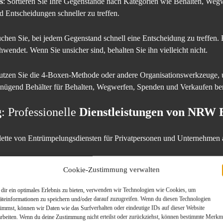
s
: Sortieren Sie Ihre Gegenstände nach Kategorien wie Behalten, Weg
d Entscheidungen schneller zu treffen.
uchen Sie, bei jedem Gegenstand schnell eine Entscheidung zu treffen.
hwendet. Wenn Sie unsicher sind, behalten Sie ihn vielleicht nicht.
utzen Sie die 4-Boxen-Methode oder andere Organisationswerkzeuge,
 genügend Behälter für Behalten, Wegwerfen, Spenden und Verkaufen bere
g
: Professionelle
Dienstleistungen von NRW
alette von Entrümpelungsdiensten für Privatpersonen und Unternehmen a
Cookie-Zustimmung verwalten
ehmen die komplette Räumung Ihrer Wohnräume, vom Dachboden bis zu
bwicklung.
dir ein optimales Erlebnis zu bieten, verwenden wir Technologien wie Cookies, um
äteinformationen zu speichern und/oder darauf zuzugreifen. Wenn du diesen Technologien
timmst, können wir Daten wie das Surfverhalten oder eindeutige IDs auf dieser Website
 uns um die vollständige Beräumung von Büros, LagerHemern und an
arbeiten. Wenn du deine Zustimmung nicht erteilst oder zurückziehst, können bestimmte Merkm