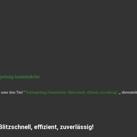
empelung-hamminkeln/
 unter dem Titel “
Entrümpelung Hamminkeln: Blitzschnell, effizient, zuverlässig!
„, übermittel
tzschnell, effizient, zuverlässig!