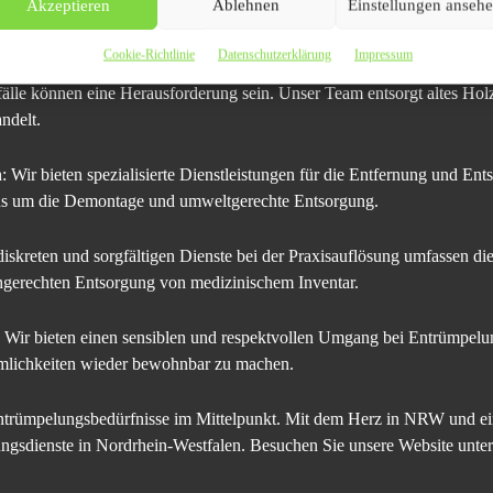
Akzeptieren
Ablehnen
Einstellungen anseh
alten Möbeln bis hin zu lang vergessenen Gegenständen – wir kümmer
einen nutzbaren Zustand.
Cookie-Richtlinie
Datenschutzerklärung
Impressum
älle können eine Herausforderung sein. Unser Team entsorgt altes Hol
ndelt.
n
: Wir bieten spezialisierte Dienstleistungen für die Entfernung und E
uns um die Demontage und umweltgerechte Entsorgung.
skreten und sorgfältigen Dienste bei der Praxisauflösung umfassen d
achgerechten Entsorgung von medizinischem Inventar.
Wir bieten einen sensiblen und respektvollen Umgang bei Entrümpel
Räumlichkeiten wieder bewohnbar zu machen.
ntrümpelungsbedürfnisse im Mittelpunkt. Mit dem Herz in NRW und ei
gsdienste in Nordrhein-Westfalen. Besuchen Sie unsere Website unter