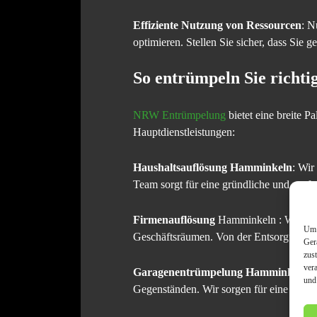
Effiziente Nutzung von Ressourcen
: N
optimieren. Stellen Sie sicher, dass Sie
So entrümpeln Sie richti
NRW Entrümpelung
bietet eine breite P
Hauptdienstleistungen:
Haushaltsauflösung Hamminkeln
: Wir
Team sorgt für eine gründliche und prof
Firmenauflösung
Hamminkeln : Wir kü
Um 
Geschäftsräumen. Von der Entsorgung v
Ger
zus
ver
Garagenentrümpelung Hamminkeln
: 
und
Gegenständen. Wir sorgen für eine gründ