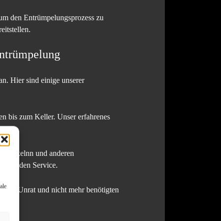
 um den Entrümpelungsprozess zu
itstellen.
Entrümpelung
n. Hier sind einige unserer
 bis zum Keller. Unser erfahrenes
elninkelnn und anderen
fassenden Service.
ale
 allem Unrat und nicht mehr benötigten