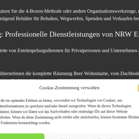
utzen Sie die 4-Boxen-Methode oder andere Organisationswerkzeuge,
 genügend Behälter für Behalten, Wegwerfen, Spenden und Verkaufen bere
g
: Professionelle Dienstleistungen von NRW 
alette von Entrümpelungsdiensten für Privatpersonen und Unternehmen a
 übernehmen die komplette Räumung Ihrer Wohnräume, vom Dachboden
essionelle Abwicklung.
Cookie-Zustimmung verwalten
mmern uns um die vollständige Beräumung von Büros, LagerHammink
dir ein optimales Erlebnis zu bieten, verwenden wir Technologien wie Cookies, um
on Büromöbeln bis zur Demontage von Maschinen bieten wir einen um
äteinformationen zu speichern und/oder darauf zuzugreifen. Wenn du diesen Technologien
timmst, können wir Daten wie das Surfverhalten oder eindeutige IDs auf dieser Website
arbeiten. Wenn du deine Zustimmung nicht erteilst oder zurückziehst, können bestimmte Merkm
Unsere Dienstleistungen befreien Ihre Garage schnell und effizient von
 Funktionen beeinträchtigt werden.
liche Räumung und entsorgen alles fachgerecht.