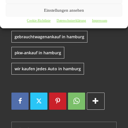
auto-ankauf in hamburg
Einstellungen ansehen
Fahrzeugankauf in jedem zustand
Cookie-Richtlinie
Datenschutzerklärung
Impressum
gebrauchtwagenankauf in hamburg
pkw-ankauf in hamburg
wir kaufen jedes Auto in hamburg