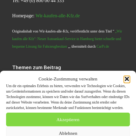
Tel: +49 (0) 800 00 44 333
Homepage:
Wir-kaufen-alle-Kfz.de
Originalinhalt von Wir-kaufen-alle-Kfz, veröffentlicht unter dem Titel “
„Wir
kaufen alle Kfz“: Neuer Autoankauf-Service in Hamburg bietet schnelle und
bequeme Lösung für Fahrzeugbesitzer
„, übermittelt durch
CarPr.de
Themen zum Beitrag
Cookie-Zustimmung verwalten
Autoankauf in Hamburg:
Um dir ein optimales Erlebnis zu bieten, verwenden wir Technologien wie Cookies,
Schnell, fair,
um Geräteinformationen zu speichern und/oder darauf zuzugreifen. Wenn du diesen
Technologien zustimmst, können wir Daten wie das Surfverhalten oder eindeutige IDs
unkompliziert mit uns!
auf dieser Website verarbeiten. Wenn du deine Zustimmung nicht erteilst oder
zurückziehst, können bestimmte Merkmale und Funktionen beeinträchtigt werden.
Akzeptieren
Auto verkaufen in Hamburg
Ablehnen